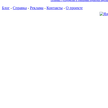
Политика УчПортфолио в отношении обработки персона
Блог
-
Справка
-
Реклама
-
Контакты
-
О проекте