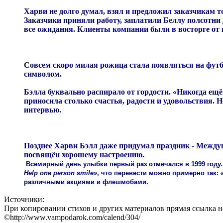
Харви не долго думал, взял и предложил заказчикам 
Заказчики приняли работу, заплатили Беллу полсотни 
все ожидания. Клиенты компании были в восторге от 
Совсем скоро милая рожица стала появляться на футб
символом.
Бэлла буквально распирало от гордости. «Никогда ещё
приносила столько счастья, радости и удовольствия. Н
интервью.
Позднее Харви Бэлл даже придумал праздник - Междуна
посвящён хорошему настроению.
Всемирный день улыбки первый раз отмечался в 1999 году
Help one person smile»
, что перевести можно примерно так:
различными акциями и флешмобами.
Источники:
При копировании стихов и других материалов прямая ссылка на
©http://www.vampodarok.com/calend/304/