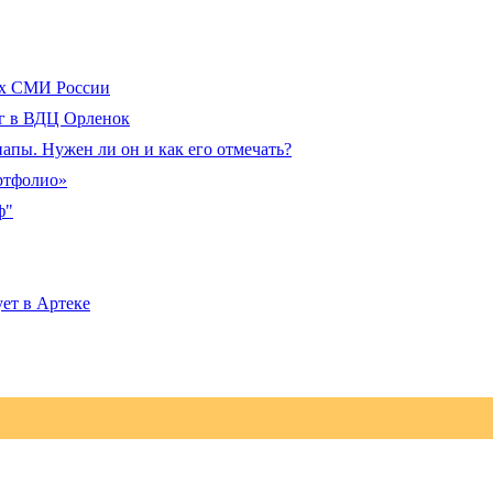
ых СМИ России
нг в ВДЦ Орленок
апы. Нужен ли он и как его отмечать?
ортфолио»
ф"
ет в Артеке