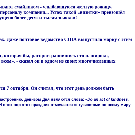
называют смайликом - улыбающуюся желтую рожицу.
 персоналу компании... Успех такой «визитки» превзошёл
ущено более десяти тысяч значков!
ках. Даже почтовое ведомство США выпустило марку с этим
ты, которая бы, распространившись столь широко,
 всем», - сказал он в одном из своих многочисленных
я 7 октября. Он считал, что этот день должен быть
 настроению, девизом Дня являются слова:
«Do an act of kindness.
 И с тех пор этот праздник отмечается энтузиастами по всему миру