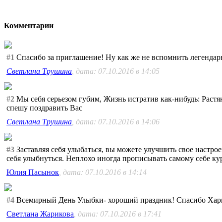
Комментарии
#1
Спасибо за приглашение! Ну как же не вспомнить легендарн
Светлана Трушина
, дата: 07.10.2016 в 14:05
#2
Мы себя серьезом губим, Жизнь истратив как-нибудь: Растя
спешу поздравить Вас
Светлана Трушина
, дата: 07.10.2016 в 14:06
#3
Заставляя себя улыбаться, вы можете улучшить свое настро
себя улыбнуться. Неплохо иногда прописывать самому себе ку
Юлия Пасынок
, дата: 07.10.2016 в 14:14
#4
Всемирный День Улыбки- хороший праздник! Спасибо Харви
Светлана Жарикова
, дата: 07.10.2016 в 17:41