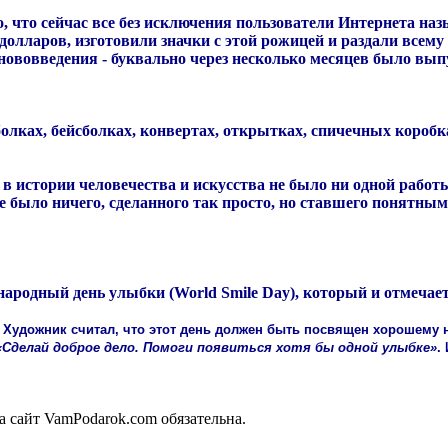
то, что сейчас все без исключения пользователи Интернета 
долларов, изготовили значки с этой рожицей и раздали всему
нововведения - буквально через несколько месяцев было вып
олках, бейсболках, конвертах, открытках, спичечных короб
 в истории человечества и искусства не было ни одной рабо
е было ничего, сделанного так просто, но ставшего понятным
родный день улыбки (World Smile Day), который и отмечаетс
. Художник считал, что этот день должен быть посвящен хорошему
«Сделай доброе дело. Помоги появиться хотя бы одной улыбке»
.
 сайт VamPodarok.com обязательна.