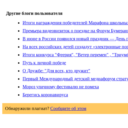
Другие блоги пользователя
Итоги награждения победителей Марафона школьн
Премьера видеовизиток о поездке на Форум Бумера
В июне в России появился новый праздник — День п
На всех российских детей создадут «электронные п
Итоги конкурса "Феерия", "Ветер перемен" , "Триум
Путь к личной победе
О Дружбе: "Для всех, кто дружит"
Первый Международный детский медиафорум страту
Мороз уличному фестивалю не помеха
Берегись коронавируса
Обнаружили плагиат?
Сообщите об этом