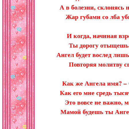
А в болезни, склонясь н
Жар губами со лба уби
И когда, начиная взр
Ты дорогу отыщешь
Ангел будет вослед лишь
Повторяя молитву св
Как же Ангела имя? – 
Как его мне средь тыся
Это вовсе не важно, 
Мамой будешь ты Ангел