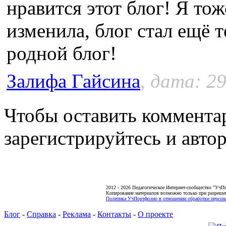
нравится этот блог! Я тож
изменила, блог стал ещё т
родной блог!
Залифа Гайсина
, дата: 29
Чтобы оставить коммента
зарегистрируйтесь и автор
2012 - 2026 Педагогическое Интернет-сообщество "УчП
Копирование материалов возможно только при разреше
Политика УчПортфолио в отношении обработки персона
Блог
-
Справка
-
Реклама
-
Контакты
-
О проекте