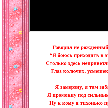
Говорил не рожденны
“Я боюсь приходить в эт
Столько здесь неприветл
Глаз колючих, усмешек
Я замерзну, я там заб
Я промокну под сильным
Ну к кому я тихонько 