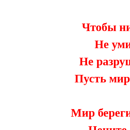
Чтобы ни
Не ум
Не разру
Пусть мир 
Мир берег
Цените 