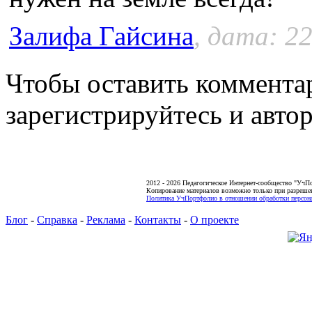
Залифа Гайсина
, дата: 22
Чтобы оставить коммента
зарегистрируйтесь и автор
2012 - 2026 Педагогическое Интернет-сообщество "УчП
Копирование материалов возможно только при разреше
Политика УчПортфолио в отношении обработки персона
Блог
-
Справка
-
Реклама
-
Контакты
-
О проекте