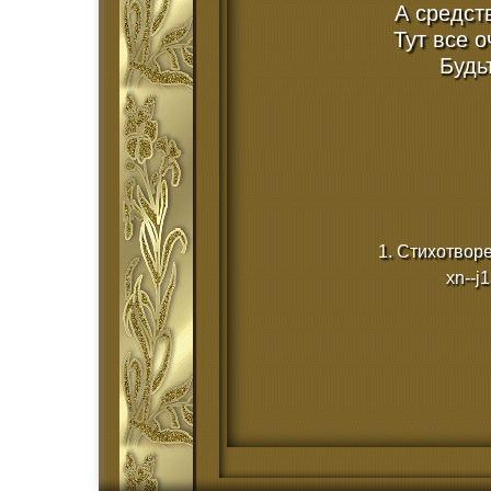
А средств
Тут все о
Будь
1. Стихотворе
xn--j