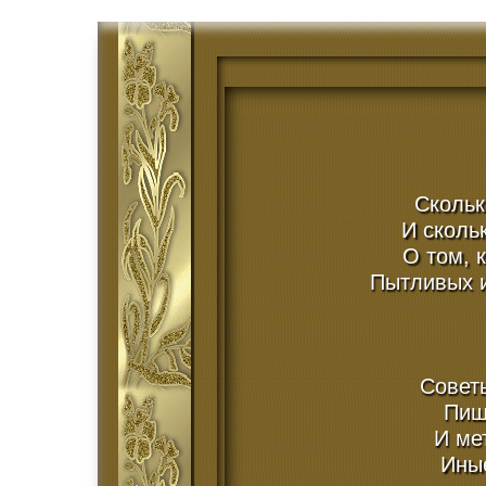
Скольк
И сколь
О том, 
Пытливых 
Советы
Пиш
И ме
Иные