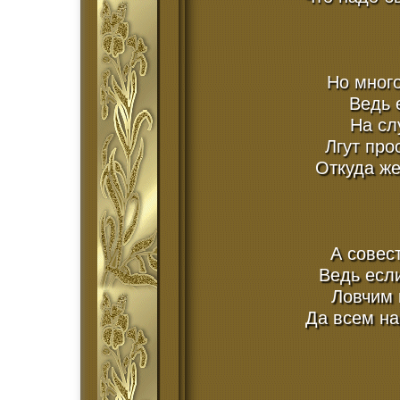
Но мног
Ведь 
На сл
Лгут про
Откуда же
А совес
Ведь если
Ловчим 
Да всем н