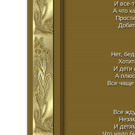
И все-т
А что к
Прости
Добит
Нет, бе
Хотит
И дети
А плюс
Все чаще 
Все жду
Незам
И детям
Что надо б