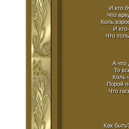
И кто б
Что вре
Коль взро
И кто
Что толь
А что 
То вс
Коль 
Порой п
Что гас
Как быть