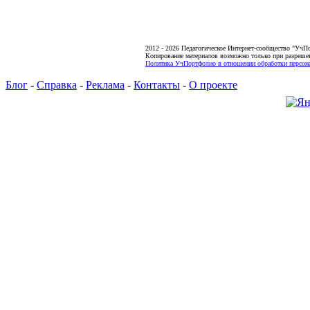
2012 - 2026 Педагогическое Интернет-сообщество "УчП
Копирование материалов возможно только при разреше
Политика УчПортфолио в отношении обработки персона
Блог
-
Справка
-
Реклама
-
Контакты
-
О проекте