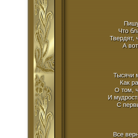
Пишу
Что бл
Твердят, 
А вот
Тысячи 
Как р
О том, 
И мудрост
С первы
Все верн