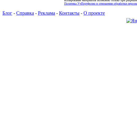
Копирование материалов возможно только при разреше
Политика УчПортфолио в отношении обработки персона
Блог
-
Справка
-
Реклама
-
Контакты
-
О проекте