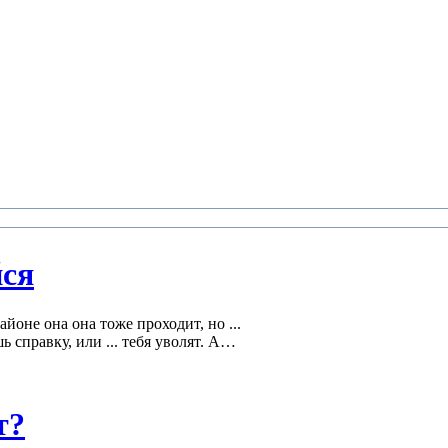
йся
йоне она она тоже проходит, но ...
 справку, или ... тебя уволят. А…
т?