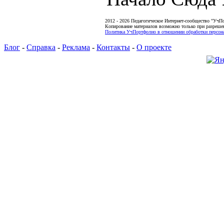
2012 - 2026 Педагогическое Интернет-сообщество "УчП
Копирование материалов возможно только при разреше
Политика УчПортфолио в отношении обработки персона
Блог
-
Справка
-
Реклама
-
Контакты
-
О проекте