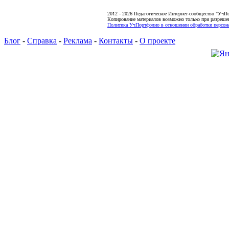
2012 - 2026 Педагогическое Интернет-сообщество "УчП
Копирование материалов возможно только при разреше
Политика УчПортфолио в отношении обработки персона
Блог
-
Справка
-
Реклама
-
Контакты
-
О проекте