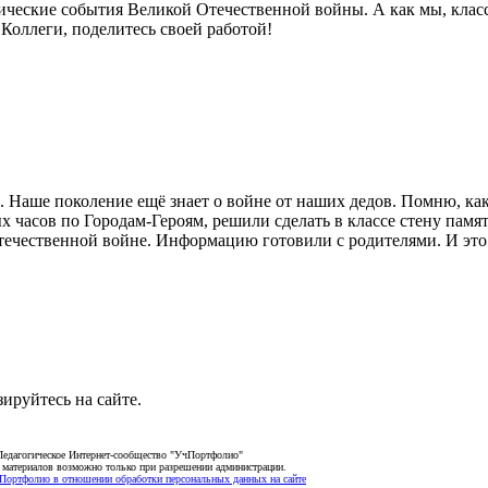
агические события Великой Отечественной войны. А как мы, кл
оллеги, поделитесь своей работой!
е. Наше поколение ещё знает о войне от наших дедов. Помню, как
х часов по Городам-Героям, решили сделать в классе стену пам
ечественной войне. Информацию готовили с родителями. И это о
зируйтесь на сайте.
Педагогическое Интернет-сообщество "УчПортфолио"
 материалов возможно только при разрешении администрации.
Портфолио в отношении обработки персональных данных на сайте