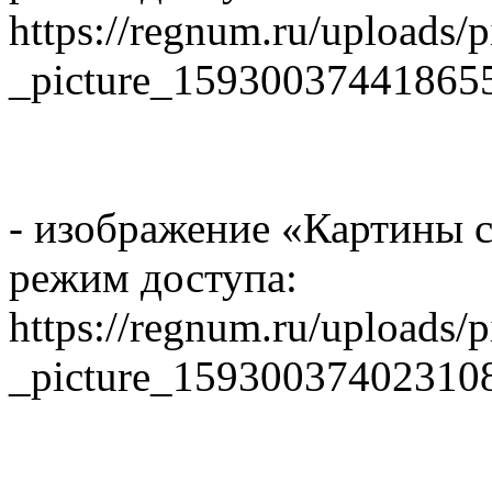
https://regnum.ru/uploads/
_picture_15930037441865
- изображение «Картины 
режим доступа:
https://regnum.ru/uploads/
_picture_15930037402310