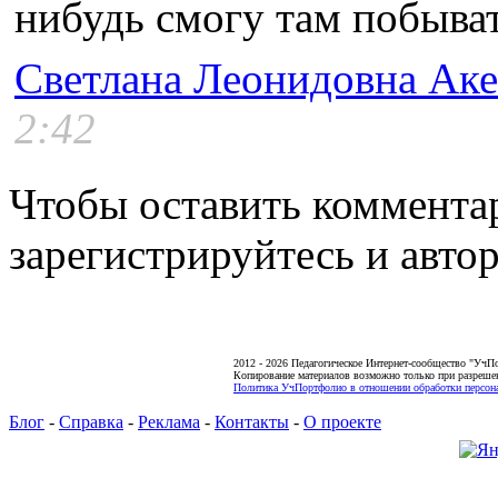
нибудь смогу там побыват
Светлана Леонидовна Аке
2:42
Чтобы оставить коммента
зарегистрируйтесь и автор
2012 - 2026 Педагогическое Интернет-сообщество "УчП
Копирование материалов возможно только при разреше
Политика УчПортфолио в отношении обработки персона
Блог
-
Справка
-
Реклама
-
Контакты
-
О проекте