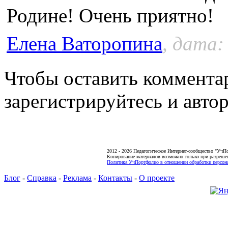
Родине! Очень приятно!
Елена Ваторопина
, дата:
Чтобы оставить коммента
зарегистрируйтесь и автор
2012 - 2026 Педагогическое Интернет-сообщество "УчП
Копирование материалов возможно только при разреше
Политика УчПортфолио в отношении обработки персона
Блог
-
Справка
-
Реклама
-
Контакты
-
О проекте