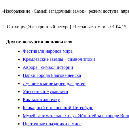
-Изображение «Самый загадочный замок», режим доступа: https://b
2. Стихи.ру [Электронный ресурс]. Песчаные замки. - 01.04.15, Ре
Другие экскурсии пользователя
Фестивали народов мира
Кремлевские звезды – символ эпохи
Аврора - символ истории
Парки города Благовещенска
Лучшие в мире музеи для детей
Унесенный журавлями
Как зажигали елку
Блокадный и нынешний Петербург
Музей занимательных наук Эйнштейна в городе Вол
Цветочные праздники в мире