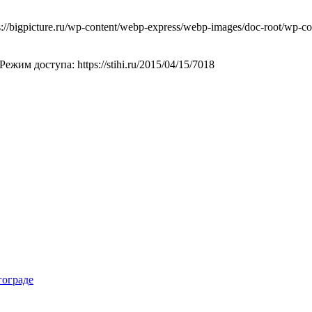
igpicture.ru/wp-content/webp-express/webp-images/doc-root/wp-con
жим доступа: https://stihi.ru/2015/04/15/7018
гограде