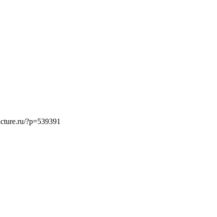
cture.ru/?p=539391