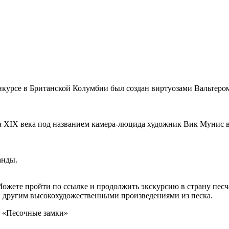
курсе в Британской Колумбии был создан виртуозами Вальтеро
 XIX века под названием камера-люцида художник Вик Мунис в
анды.
 Можете пройти по ссылке и продолжить экскурсию в страну пес
 другим высокохудожественными произведениями из песка.
й «Песочные замки»