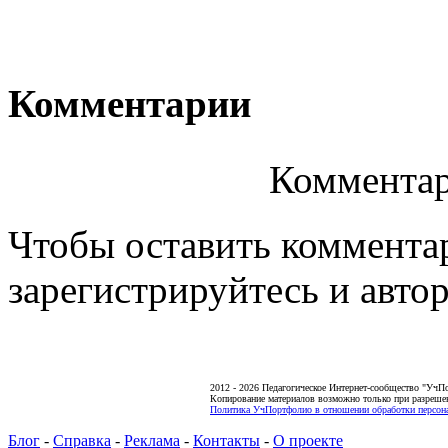
Комментарии
Комментар
Чтобы оставить коммента
зарегистрируйтесь и автор
2012 - 2026 Педагогическое Интернет-сообщество "УчП
Копирование материалов возможно только при разреше
Политика УчПортфолио в отношении обработки персона
Блог
-
Справка
-
Реклама
-
Контакты
-
О проекте