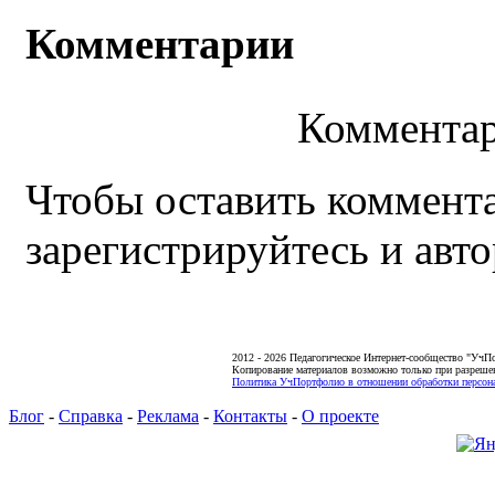
Комментарии
Комментар
Чтобы оставить коммента
зарегистрируйтесь и авто
2012 - 2026 Педагогическое Интернет-сообщество "УчП
Копирование материалов возможно только при разреше
Политика УчПортфолио в отношении обработки персона
Блог
-
Справка
-
Реклама
-
Контакты
-
О проекте