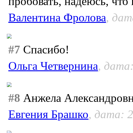
пробовать, надеюсь, что
Валентина Фролова
, дат
#7
Спасибо!
Ольга Четвернина
, дата:
#8
Анжела Александровна,
Евгения Брашко
, дата: 