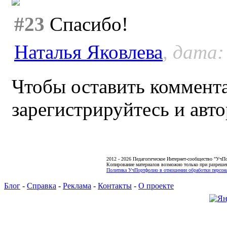
#23
Спасибо!
Наталья Яковлева
, дата:
Чтобы оставить коммента
зарегистрируйтесь и авто
2012 - 2026 Педагогическое Интернет-сообщество "УчП
Копирование материалов возможно только при разреше
Политика УчПортфолио в отношении обработки персона
Блог
-
Справка
-
Реклама
-
Контакты
-
О проекте