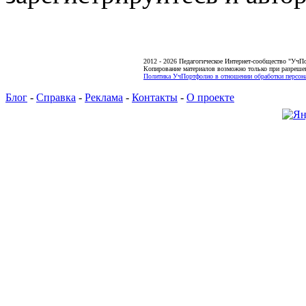
2012 - 2026 Педагогическое Интернет-сообщество "УчП
Копирование материалов возможно только при разреше
Политика УчПортфолио в отношении обработки персона
Блог
-
Справка
-
Реклама
-
Контакты
-
О проекте