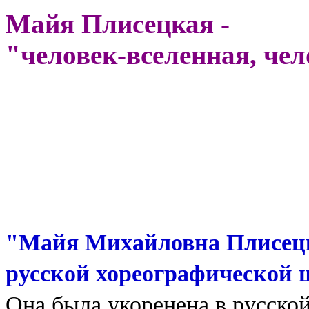
Майя Плисецкая -
"человек-вселенная, че
"Майя Михайловна Плисецк
русской хореографической
Она была укоренена в русско