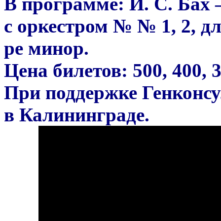
В программе: И. С. Бах
с оркестром № № 1, 2, д
ре минор.
Цена билетов: 500, 400, 3
При поддержке Генконс
в Калининграде.