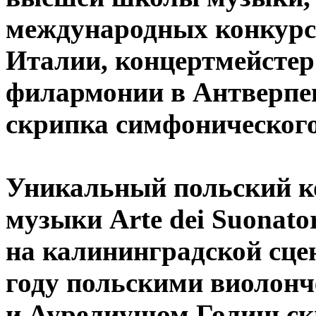
международных конкурс
Италии, концертмейсте
филармонии в Антверпен
скрипка симфонического
Уникальный польский ко
музыки Arte dei Suonato
на калининградской сцен
году польскими виолон
и Аурелиушом Голиньски