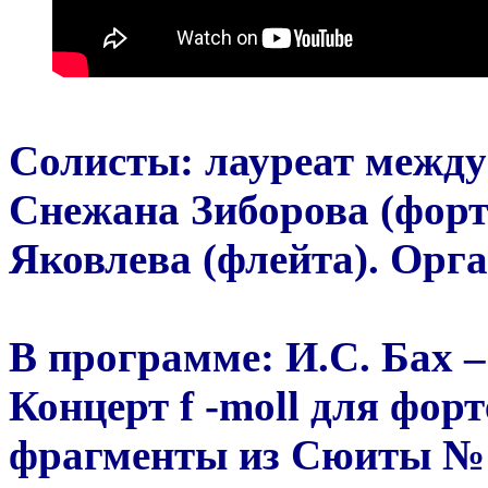
Солисты: лауреат межд
Снежана Зиборова (форт
Яковлева (флейта). Орг
В программе: И.С. Бах –
Концерт f -moll для форт
фрагменты из Сюиты № 2