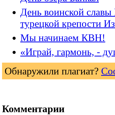
День воинской славы
турецкой крепости И
Мы начинаем КВН!
«Играй, гармонь, - д
Обнаружили плагиат?
Со
Комментарии