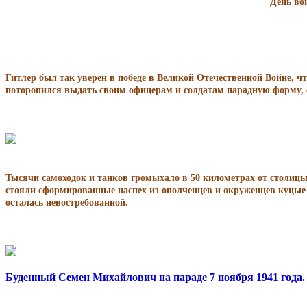
День во
Гитлер был так уверен в победе в Великой Отечественной Войне, чт
поторопился выдать своим офицерам и солдатам парадную форму, с
Тысячи самоходок и танков громыхало в 50 километрах от столи
стояли сформированные наспех из ополченцев и окруженцев куцые 
осталась невостребованной.
Буденный Семен Михайлович на параде 7 ноября 1941 года.