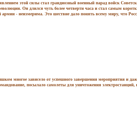
роявлением этой силы стал грандиозный военный парад войск Советс
еволюции. Он длился чуть более четверти часа и стал самым коротк
армии - неизмерима. Это шествие дало понять всему миру, что Россия
ишком многое зависело от успешного завершения мероприятия и даж
командование, посылало самолеты для уничтожения электростанций, 