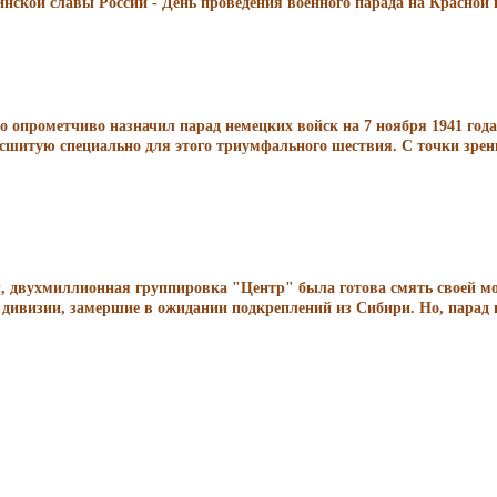
инской славы России - День проведения военного парада на Красной
о опрометчиво назначил парад немецких войск на 7 ноября 1941 года
шитую специально для этого триумфального шествия. С точки зрения
цы, двухмиллионная группировка "Центр" была готова смять своей
дивизии, замершие в ожидании подкреплений из Сибири. Но, парад н