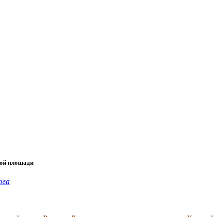
ной площади
ова