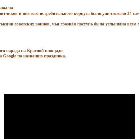
ком на
итчиков и шестого истребительного корпуса было уничтожено 34 сам
ысячи советских воинов, чья грозная поступь была услышана всем
а Google по названию праздника.