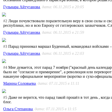
Гульнара Айтуганова
, дата: 06.11.2015 в 20:05
#2
Люди почувствовали поразительную веру в свои силы и сво
республики, но и всю Европу от гитлеровских захватчиков. С
Гульнара Айтуганова
, дата: 06.11.2015 в 21:59
#3
Парад принимал маршал Буденный, командовал войсками –
Гульнара Айтуганова
, дата: 06.11.2015 в 22:03
#4
Мне думается, этот парад 7 ноября ("красный день календар
было не "согласие и примирение", а революция или переворот 
накануне официальное мероприятие (коротко и сухо-официальн
Марина Соловьева
, дата: 07.11.2015 в 11:11
#5
Даже не верится, что парад такой прошёл в тот день , когд
блог.
Ольга Степанова
, дата: 07.11.2015 в 11:15