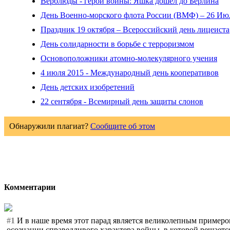
Верблюды - герои войны: Яшка дошел до Берлина
День Военно-морского флота России (ВМФ) – 26 Ию
Праздник 19 октября – Всероссийский день лицеиста
День солидарности в борьбе с терроризмом
Основоположники атомно-молекулярного учения
4 июля 2015 - Международный день кооперативов
День детских изобретений
22 сентября - Всемирный день защиты слонов
Обнаружили плагиат?
Сообщите об этом
Комментарии
#1
И в наше время этот парад является великолепным примером
осознании справедливого характера войны, в которой решается