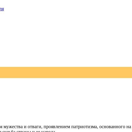
ля
 мужества и отваги, проявлением патриотизма, основанного на с
 судьба страны и ее народа.