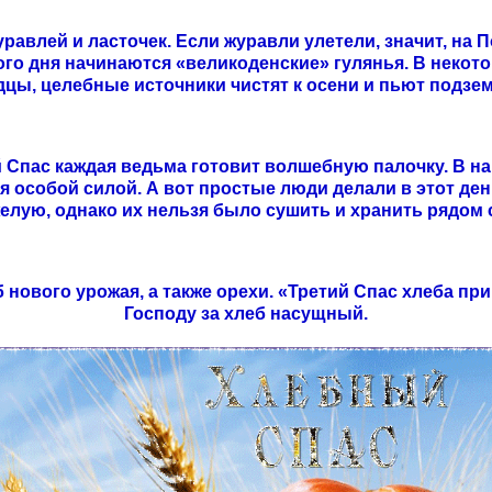
влей и ласточек. Если журавли улетели, значит, на П
го дня начинаются «великоденские» гулянья. В некотор
цы, целебные источники чистят к осени и пьют подзе
й Спас каждая ведьма готовит волшебную палочку. В н
я особой силой. А вот простые люди делали в этот день
лую, однако их нельзя было сушить и хранить рядом с
нового урожая, а также орехи. «Третий Спас хлеба при
Господу за хлеб насущный.