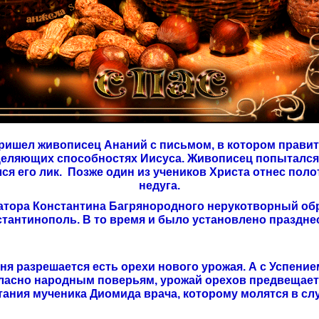
ришел живописец Ананий с письмом, в котором правите
целяющих способностях Иисуса.
Живописец попытался н
я его лик. Позже один из учеников Христа отнес поло
недуга.
ператора Константина Багрянородного нерукотворный об
тантинополь. В то время и было установлено праздне
о дня разрешается есть орехи нового урожая. А с Успе
ласно народным поверьям, урожай орехов предвещает
тания мученика Диомида врача, которому молятся в сл