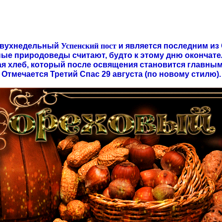
 двухнедельный
Успенский пост
и является последним из С
ные природоведы считают, будто к этому дню окончате
ая хлеб, который после освящения становится главным
Отмечается Третий Спас 29 августа (по новому стилю).