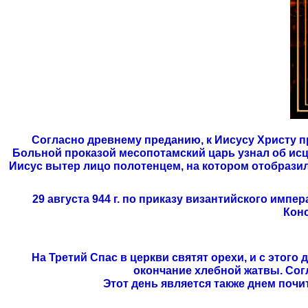
Согласно древнему преданию, к Иисусу Христу п
Больной проказой месопотамский царь узнал об ис
Иисус вытер лицо полотенцем, на котором отобразилс
29 августа 944 г. по приказу византийского им
Конс
На Третий Спас в церкви святят орехи, и с этог
окончание хлебной жатвы. Сог
Этот день является также днем почи