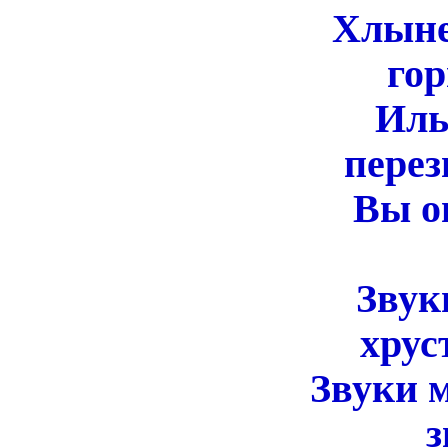
Хлыне
горно
Иль
перезвоно
Вы о
вы и 
Звук
хрустальн
Звуки 
звуки 