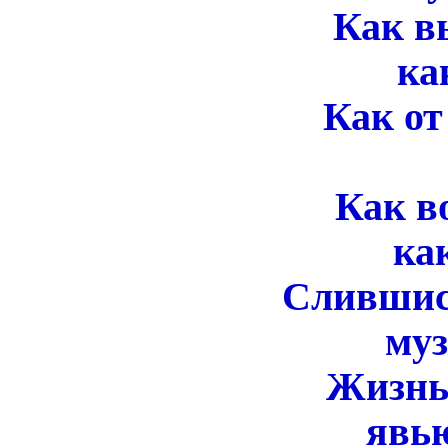
Как в
как в
Как о
защи
Как в
как не
Слившис
музык
Жизнь
явью п