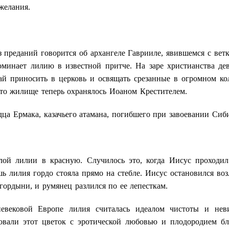
желания.
з преданий говорится об архангеле Гаврииле, явившемся с вет
оминает лилию в известной притче. На заре христианства д
й приносить в церковь и освящать срезанные в огромном ко
что жилище теперь охранялось Иоаном Крестителем.
рдца Ермака, казачьего атамана, погибшего при завоевании Сиб
лой лилии в красную. Случилось это, когда Иисус проходил
ь лилия гордо стояла прямо на стебле. Иисус остановился воз
гордыни, и румянец разлился по ее лепесткам.
невековой Европе лилия считалась идеалом чистоты и нев
вали этот цветок с эротической любовью и плодородием бл