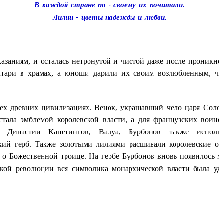
В каждой стране по - своему их почитали.
Лилии - цветы надежды и любви.
азаниям, и осталась нетронутой и чистой даже после проникно
лтари в храмах, а юноши дарили их своим возлюбленным, 
всех древних цивилизациях. Венок, украшавший чело царя Сол
стала эмблемой королевской власти, а для французских вои
. Династии Капетингов, Валуа, Бурбонов также испол
ский герб. Также золотыми лилиями расшивали королевские о
м о Божественной троице. На гербе Бурбонов вновь появилос
кой революции вся символика монархической власти была уд