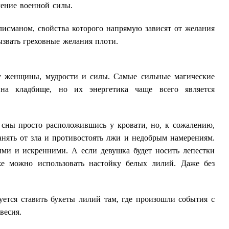
чение военной силы.
лисманом, свойства которого напрямую зависят от желания
ызвать греховные желания плоти.
у женщины, мудрости и силы. Самые сильные магические
на кладбище, но их энергетика чаще всего является
 сны просто расположившись у кровати, но, к сожалению,
нять от зла и противостоять лжи и недобрым намерениям.
ными и искренними. А если девушка будет носить лепестки
же можно использовать настойку белых лилий. Даже без
ется ставить букеты лилий там, где произошли события с
весия.