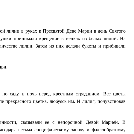
кой лилии в руках к Пресвятой Деве Марии в день Святого
евушки принимали крещение в венках из белых лилий. На
личестве лилии. Затем из них делали букеты и прибивали
ири.
 по саду, в ночь перед крестным страданием. Все цветы
ле прекрасного цветка, любуясь им. И лилия, почувствовав
инности, связывали ее с непорочной Девой Марией. В
агодаря весьма специфическому запаху и фаллообразному