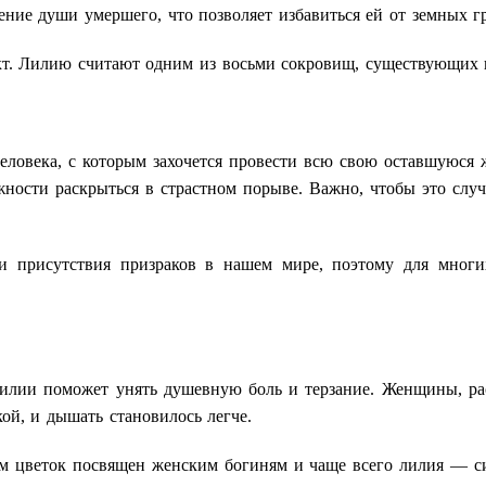
ение души умершего, что позволяет избавиться ей от земных гр
кт. Лилию считают одним из восьми сокровищ, существующих 
ловека, с которым захочется провести всю свою оставшуюся
ности раскрыться в страстном порыве. Важно, чтобы это случи
 присутствия призраков в нашем мире, поэтому для многих
лилии поможет унять душевную боль и терзание. Женщины, рас
кой, и дышать становилось легче.
м цветок посвящен женским богиням и чаще всего лилия — с