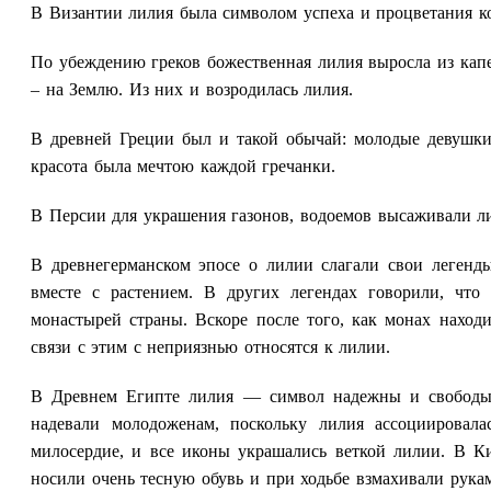
В Византии лилия была символом успеха и процветания кор
По убеждению греков божественная лилия выросла из капел
– на Землю. Из них и возродилась лилия.
В древней Греции был и такой обычай: молодые девушки
красота была мечтою каждой гречанки.
В Персии для украшения газонов, водоемов высаживали лил
В древнегерманском эпосе о лилии слагали свои легенды
вместе с растением. В других легендах говорили, чт
монастырей страны. Вскоре после того, как монах находи
связи с этим с неприязнью относятся к лилии.
В Древнем Египте лилия — символ надежны и свободы,
надевали молодоженам, поскольку лилия ассоциировал
милосердие, и все иконы украшались веткой лилии. В К
носили очень тесную обувь и при ходьбе взмахивали рук