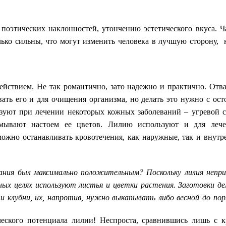
 поэтических наклонностей, утончению эстетического вкуса.
лько сильны, что могут изменить человека в лучшую сторону, 
ействием. Не так романтично, зато надежно и практично. Отв
ть его и для очищения организма, но делать это нужно с ост
ьзуют при лечении некоторых кожных заболеваний – угревой с
мывают настоем ее цветов. Лилию используют и для лечен
но останавливать кровотечения, как наружные, так и внутре
ания был максимально положительным? Поскольку лилия непри
ых целях используют листья и цветки растения. Заготовки дел
 клубни, их, напротив, нужно выкапывать либо весной до поры
еского потенциала лилии! Неспроста, сравнившись лишь с к