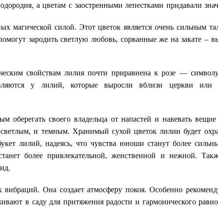
одородия, а цветам с заостренными лепестками придавали зна
х магической силой. Этот цветок является очень сильным та
помогут зародить светлую любовь, сорванные же на закате – в
ческим свойствам лилия почти приравнена к розе — символ
являются у лилий, которые выросли вблизи церкви или 
ым оберегать своего владельца от напастей и навевать вещие
 светлым, и темным. Хранимый сухой цветок лилии будет охра
букет лилий, надеясь, что чувства юноши станут более силь
станет более привлекательной, женственной и нежной. Так
ид.
вибраций. Она создает атмосферу покоя. Особенно рекоменду
вают в саду для притяжения радости и гармонического равно