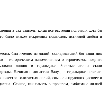
вения в сад дьявола, когда все растения получили хотя бы
что было знаком искренних помыслов, истинной любви и
омона, был именно из лилий, скандинавский бог-защитник
нов – историческим напоминанием о героическом подвиге
ьзовали лилию в геральдике. Золотые лилии стали
дежды. Начиная с династии Валуа, в геральдике остались
ь множество золотистых лилий, символизирующих расцвет и
алена. Сейчас, как память о прошлом, эмблема с лилией