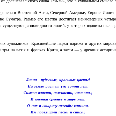
 от древнегалльского слова «ли-ли», что в буквальном смысле 
транена в Восточной Азии, Северной Америке, Европе. Лилия 
ове Суматра. Размер его цветка достигает неимоверных четы
 существуют разновидности лилий, у которых ядовиты пыльца
ниях художников. Красивейшие парки парижа и других мировы
й эры на вазах и фресках Крита, а затем — у древних ассирий
Лилии - чудесные, красивые цветы!
На земле растут уж сотни лет.
Символ власти, нежности, чистоты,
И цветка древнее в мире нет.
О них в старину легенды слагали.
Им посвящали песни и стихи,