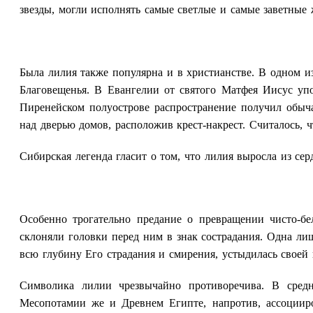
звезды, могли исполнять самые светлые и самые заветные 
Была лилия также популярна и в христианстве. В одном и
Благовещенья. В Евангелии от святого Матфея Иисус уп
Пиренейском полуострове распространение получил обыча
над дверью домов, расположив крест-накрест. Считалось, 
Сибирская легенда гласит о том, что лилия выросла из се
Особенно трогательно предание о превращении чисто-бе
склоняли головки перед ним в знак сострадания. Одна лиш
всю глубину Его страдания и смирения, устыдилась своей 
Символика лилии чрезвычайно противоречива. В сред
Месопотамии же и Древнем Египте, напротив, ассоцииро