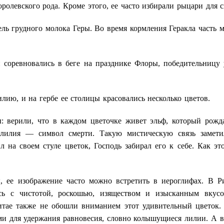
олевского рода. Кроме этого, ее часто избирали рыцари для с
ь грудного молока Геры. Во время кормления Геракла часть м
 соревновались в беге на празднике Флоры, победительницу
ию, и на гербе ее столицы красовались несколько цветов.
: верили, что в каждом цветочке живет эльф, который рожд
о лилия — символ смерти. Такую мистическую связь замет
л на своем стуле цветок, Господь забирал его к себе. Как эт
 ее изображение часто можно встретить в иероглифах. В Р
ась с чистотой, роскошью, изяществом и изысканным вку
итае также не обошли вниманием этот удивительный цветок. 
ами для удержания равновесия, словно колышущиеся лилии. А 