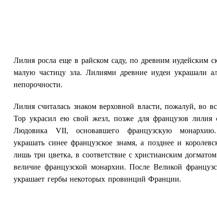
Лилия росла еще в райском саду, по древним иудейским ск
малую частицу зла. Лилиями древние иудеи украшали а
непорочности.
Лилия считалась знаком верховной власти, пожалуй, во 
Тор украсил ею свой жезл, позже для французов лилия 
Людовика VII, основавшего французскую монархию
украшать синее французское знамя, а позднее и королев
лишь три цветка, в соответствие с христианским догмато
величие французской монархии. После Великой французс
украшает гербы некоторых провинций Франции.