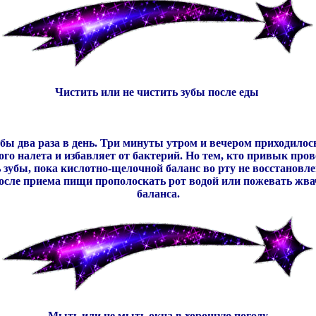
Чистить или не чистить зубы после еды
бы два раза в день. Три минуты утром и вечером приходилось
ого налета и избавляет от бактерий. Но тем, кто привык пров
зубы, пока кислотно-щелочной баланс во рту не восстановлен
ле приема пищи прополоскать рот водой или пожевать жвачк
баланса.
Мыть или не мыть окна в хорошую погоду