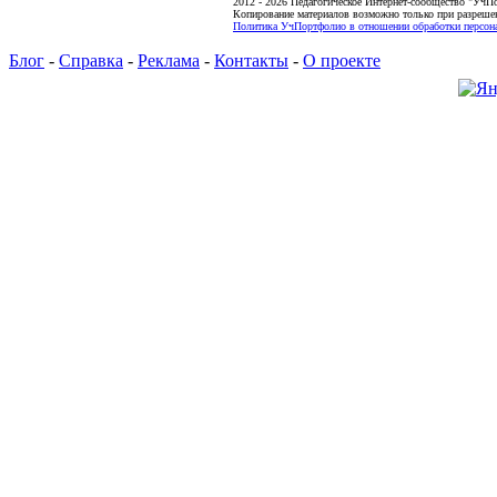
2012 - 2026 Педагогическое Интернет-сообщество "УчП
Копирование материалов возможно только при разреше
Политика УчПортфолио в отношении обработки персона
Блог
-
Справка
-
Реклама
-
Контакты
-
О проекте