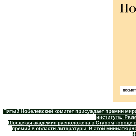
П
ятый Нобелевский комитет присуждает премии мира
института. Раз
Шведская академия расположена в Старом городе 
премий в области литературы. В этой миниатюрн
Н