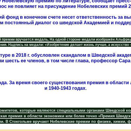
у Нобелевскую премию по литературе, сообщает пресс-
енос не повлияет на присуждение Нобелевских премий 2
ий фонд в конечном счете несет ответственность за 
ем постоянный диалог со шведской Академией и подде
 премии вручается медаль. На одной стороне медали изображён Альфред Н
ия. Надпись на медали: «Изобретение делает жизнь лучше, а искусство 
туре в 2018 г. обусловлен скандалом в Шведской акаде
и шесть ее членов, в том числе глава, профессор Сара
да. За время своего существования премия в области ли
и 1940-1943 годах.
омитетов, которые являются специальными органами Шведской кор
ская премия в области экономики или более точно «Премия Шведс
. В Стокгольме вручают Нобелевские премии по физике, химии, ф