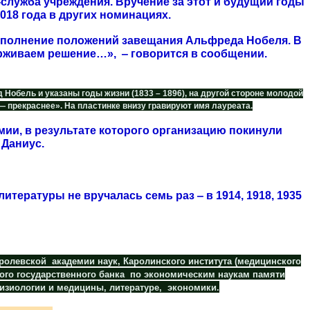
служба учреждения. Вручение за этот и будущий годы
018 года в других номинациях.
выполнение положений завещания Альфреда Нобеля. В
рживаем решение…», ‒ говорится в сообщении.
обель и указаны годы жизни (1833 – 1896), на другой стороне молодой
— прекраснее». На пластинке внизу гравируют имя лауреата.
мии, в результате которого организацию покинули
 Даниус.
тературы не вручалась семь раз ‒ в 1914, 1918, 1935
олевской академии наук, Каролинского института (медицинского
кого государственного банка по экономическим наукам памяти
изиологии и медицины, литературе, экономики.