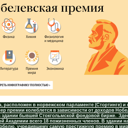
, расположен в норвежском парламенте (Стортинге) и
мер премии колеблется в зависимости от доходов Нобе
в здании бывшей Стокгольмской фондовой бирже. Зд
ой Академии всего 18 пожизненных членов. В здании 
обелю, учредившему самую престижную премию в мир