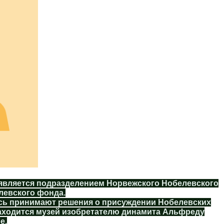
 является подразделением Норвежского Нобелевского
левского фонда.
есь принимают решения о присуждении Нобелевских
находится музей изобретателю динамита Альфреду
е.