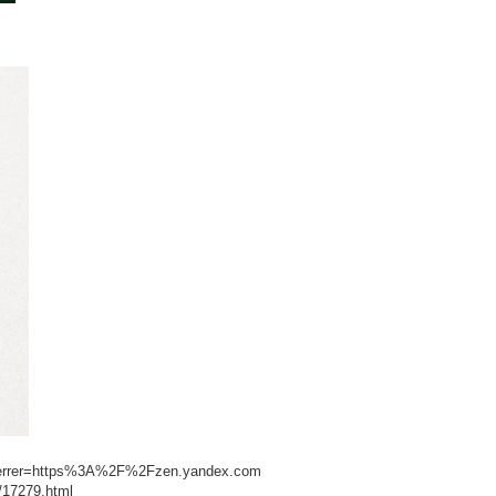
_referrer=https%3A%2F%2Fzen.yandex.com
/17279.html