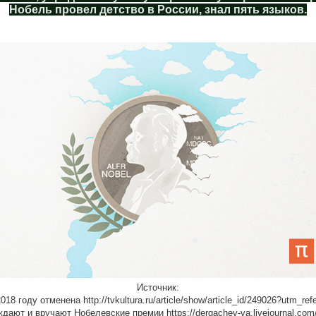
Нобель провел детство в России, знал пять языков.
Источник:
18 году отменена http://tvkultura.ru/article/show/article_id/249026?utm
дают и вручают Нобелевские премии https://dergachev-va.livejournal.com