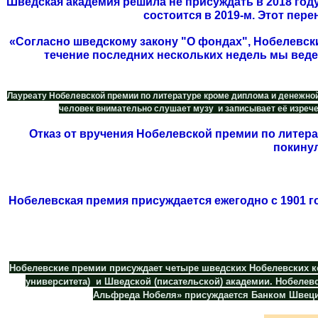
Шведская академия решила не присуждать в 2018 год
состоится в 2019-м. Этот пер
«Согласно шведскому закону "О фондах", Нобелевск
течение последних нескольких недель мы вед
Лауреату Нобелевской премии по литературе кроме диплома и денежной
человек внимательно слушает музу и записывает её изречен
Отказ от вручения Нобелевской премии по литера
покинул
Нобелевская премия присуждается ежегодно с 1901 го
Нобелевские премии присуждает четыре шведских Нобелевских к
университета) и Шведской (писательской) академии. Нобелев
Альфреда Нобеля» присуждается Банком Швеции