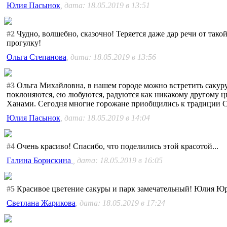
Юлия Пасынок
, дата: 18.05.2019 в 13:51
#2
Чудно, волшебно, сказочно! Теряется даже дар речи от такой 
прогулку!
Ольга Степанова
, дата: 18.05.2019 в 13:56
#3
Ольга Михайловна, в нашем городе можно встретить сакуру 
поклоняются, ею любуются, радуются как никакому другому цв
Ханами. Сегодня многие горожане приобщились к традиции С
Юлия Пасынок
, дата: 18.05.2019 в 14:04
#4
Очень красиво! Спасибо, что поделились этой красотой...
Галина Борискина
, дата: 18.05.2019 в 16:05
#5
Красивое цветение сакуры и парк замечательный! Юлия Юр
Светлана Жарикова
, дата: 18.05.2019 в 17:24