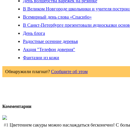
День волшебства варежек на резинке
В Великом Новгороде школьники и учителя построи
Всемирный день слова «Спасибо»
В Санкт-Петербурге презентовали аудиосказки осн
День блога
Радостные осенние деревья
Акция "Телефон доверия"
Фантазии из кожи
Обнаружили плагиат?
Сообщите об этом
Комментарии
#1
Цветением сакуры можно наслаждаться бесконечно! С больши