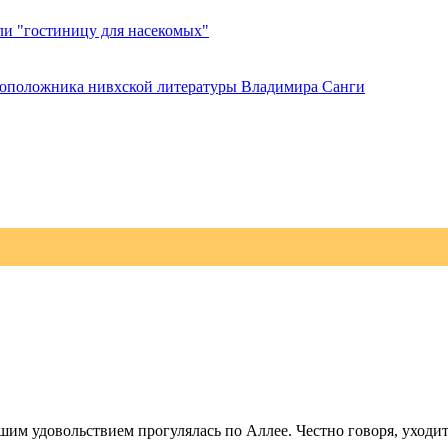
ли "гостиницу для насекомых"
овоположника нивхской литературы Владимира Санги
м удовольствием прогулялась по Аллее. Честно говоря, уходить 