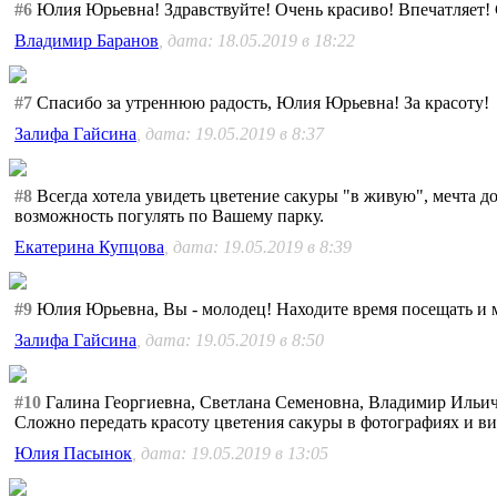
#6
Юлия Юрьевна! Здравствуйте! Очень красиво! Впечатляет!
Владимир Баранов
, дата: 18.05.2019 в 18:22
#7
Спасибо за утреннюю радость, Юлия Юрьевна! За красоту!
Залифа Гайсина
, дата: 19.05.2019 в 8:37
#8
Всегда хотела увидеть цветение сакуры "в живую", мечта до
возможность погулять по Вашему парку.
Екатерина Купцова
, дата: 19.05.2019 в 8:39
#9
Юлия Юрьевна, Вы - молодец! Находите время посещать и м
Залифа Гайсина
, дата: 19.05.2019 в 8:50
#10
Галина Георгиевна, Светлана Семеновна, Владимир Ильич,
Сложно передать красоту цветения сакуры в фотографиях и вид
Юлия Пасынок
, дата: 19.05.2019 в 13:05