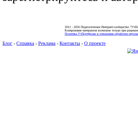
2012 - 2026 Педагогическое Интернет-сообщество "УчП
Копирование материалов возможно только при разреше
Политика УчПортфолио в отношении обработки персона
Блог
-
Справка
-
Реклама
-
Контакты
-
О проекте