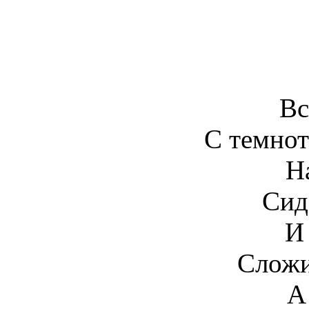
Вс
С темнот
Н
Сид
И
Сложи
А