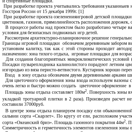
и спортивные площадки.
При разработке проекта учитывались требования указанныев
Госстроя России от 15 декабря 1999г. [1]
При разработке проекта озелененияигровой детской площадки
цветников, газонов, прямолинейность расположения дорожек, 
В процессе работы над проектом было разработано четыре в
условия для безопасных подвижных игр детей.
Рассмотрим архитектурно-планировочное решение генерально
Границы игровой площадки обозначим деревянным забором высо
установим калитку, так как с этой стороны проходит авто
назначению: зона тихого отдыха, игровые площадки для возрастны
Для создания благоприятных микроклиматических условий (
Посадки пузыреплодника калинолистого порадуют летним цве
изгородью из вяза перисто-ветвистого. Кустарник хорошо перен
Вход в зону отдыха обозначим двумя деревянными арками шир
Для цветочного оформления зоны входа используем вазоны с
очень легко и быстро можно создать цветочное оформление в 
2
Площадь зоны отдыха составляет 180м
. Поверхность зоны в
укладкой тротуарной плитки в 2 раза). Произведен расчет 
составили 37000руб.
В центре зоны отдыха планируем посадку ели обыкновенной
сальвии сорта «Скарлет». По кругу от ели, расположим уча
2
сорта «Океанский бриз». Площадь газонного покрытия 44м
. П
Симметричность и герметичность элементов озеленения зоны о