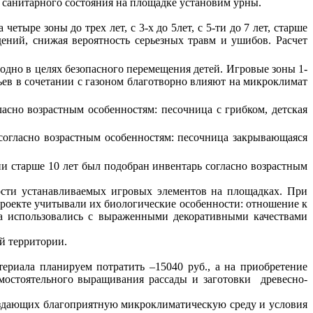
 санитарного состояния на площадке установим урны.
ыре зоны до трех лет, с 3-х до 5лет, с 5-ти до 7 лет, старше
ений, снижая вероятность серьезных травм и ушибов. Расчет
дно в целях безопасного перемещения детей. Игровые зоны 1-
вьев в сочетании с газоном благотворно влияют на микроклимат
асно возрастным особенностям: песочница с грибком, детская
 согласно возрастным особенностям: песочница закрывающаяся
и старше 10 лет был подобран инвентарь согласно возрастным
ости устанавливаемых игровых элементов на площадках. При
проекте учитывали их биологические особенности: отношение к
кта использовались с выраженными декоративными качествами
й территории.
ериала планируем потратить –15040 руб., а на приобретение
мостоятельного выращивания рассады и заготовки древесно-
оздающих благоприятную микроклиматическую среду и условия