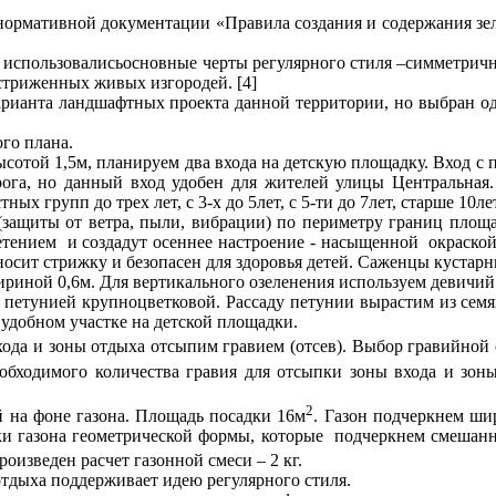
 нормативной документации «Правила создания и содержания з
 использовалисьосновные черты регулярного стиля –симметричн
стриженных живых изгородей. [4]
арианта ландшафтных проекта данной территории, но выбран 
го плана.
той 1,5м, планируем два входа на детскую площадку. Вход с п
дорога, но данный вход удобен для жителей улицы Центральн
х групп до трех лет, с 3-х до 5лет, с 5-ти до 7лет, старше 10лет
защиты от ветра, пыли, вибрации) по периметру границ площ
тением и создадут осеннее настроение - насыщенной окраской
осит стрижку и безопасен для здоровья детей. Саженцы кустарни
иной 0,6м. Для вертикального озеленения используем девичий
 петунией крупноцветковой. Рассаду петунии вырастим из сем
удобном участке на детской площадки.
хода и зоны отдыха отсыпим гравием (отсев). Выбор гравийной 
необходимого количества гравия для отсыпки зоны входа и зо
2
 на фоне газона. Площадь посадки 16м
. Газон подчеркнем ш
стки газона геометрической формы, которые подчеркнем смешан
роизведен расчет газонной смеси – 2 кг.
тдыха поддерживает идею регулярного стиля.