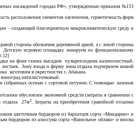
еленых насаждений городах РФ», утвержденные приказом №153
ость расположения элементов озеленения, герметичность форм
один – создающий благоприятную микроклиматическую среду и
равой стороны обозначим деревянной аркой, а с левой стороны
ая. Детскую игровую площадку зонируем по функциональному
. [2]
адки на фоне газона высадим пузыреплодник калинолистный.
 листьев. Зону входа и форму зоны отдыха подчеркнем живой
ка заготовим в окрестностях г. Абакана.
 виноград пятилисточковый.
ян собранных осенью с сортовой петунии. С помощью вазонов
отсыпки обусловлен экономией средств (затраты в сравнении с
3
ны отдыха 27м
. Затраты на приобретения гравийной отсыпки
ироким цветочным бордюром из бархатцев сорта «Мандарин» и
ным бордюром из алиссума сорта «Ванильное облако» и виолы