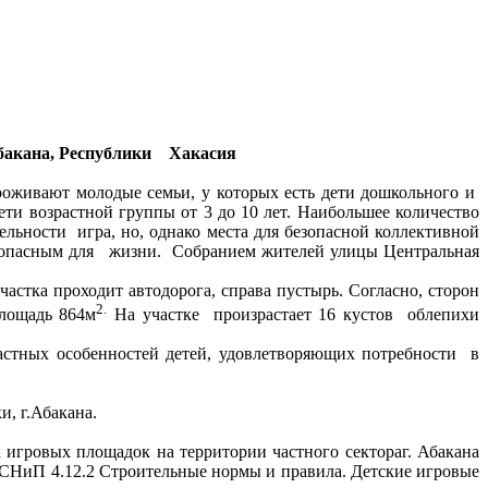
Абакана, Республики Хакасия
оживают молодые семьи, у которых есть дети дошкольного и
ти возрастной группы от 3 до 10 лет. Наибольшее количество
льности игра, но, однако места для безопасной коллективной
безопасным для жизни. Собранием жителей улицы Центральная
астка проходит автодорога, справа пустырь. Согласно, сторон
2.
площадь 864м
На участке произрастает 16 кустов облепихи
стных особенностей детей, удовлетворяющих потребности в
, г.Абакана.
х игровых площадок на территории частного сектораг. Абакана
СНиП 4.12.2 Строительные нормы и правила. Детские игровые