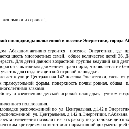
экономики и сервиса",
овой площадки,раположенной в поселке Энергетики, города 
дом Абаканом активно строится поселок Энергетики, где пр
ается шесть многодетных семей, общее количество детей 36. Де
зраста. Для детей данной возрастной группы ведущий вид деяте
тодорогой с активным движением транспорта, что является не 
участок для создания детской игровой площадки.
ает к улице Центральная 142 поселка Энергетики, слева от уч
ток прямоугольной формы, поверхность почвы ровная, общая 
многолетними злаками.
ству и озеленению детской игровой площадки, учетом возра
ниченного пользования.
лощадки расположенной по ул. Центральная, д.142 п.Энергетики
асположенной ул. Центральная, д.142 п.Энергетики, г.Абакана.
оекта озеленения позволит начать работу по установке детски
ическим критериямсоответствиис нормативной документацией 