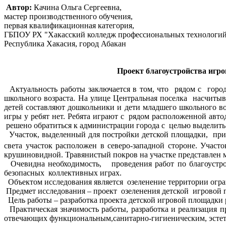
Автор:
Качина Ольга Сергеевна,
мастер производственного обучения,
первая квалификационная категория,
ГБПОУ РХ "Хакасский колледж профессиональных технологий 
Республика Хакасия, город Абакан
Проект благоустройства игр
Актуальность работы заключается в том, что рядом с горо
школьного возраста. На улице Центральная поселка насчитыв
детей составляют дошкольники и дети младшего школьного во
игры у ребят нет. Ребята играют с рядом расположенной ав
решено обратиться к администрации города с целью выделить 
Участок, выделенный для постройки детской площадки, прилег
света участок расположен в северо-западной стороне. Учас
крушиновидной. Травянистый покров на участке представлен 
Очевидна необходимость, проведения работ по благоустрой
безопасных коллективных играх.
Объектом исследования является озеленение территории огра
Предмет исследования – проект озеленения детской игровой п
Цель работы – разработка проекта детской игровой площадки р
Практическая значимость работы, разработка и реализация пр
отвечающих функциональным,санитарно-гигиеническим, эстет