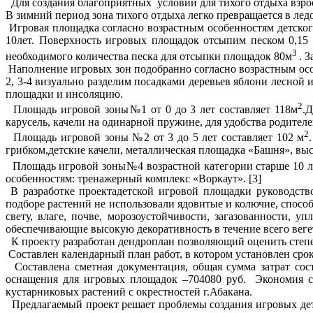
Для создания благоприятных условий для тихого отдыха взро
В зимний период зона тихого отдыха легко превращается в лед
Игровая площадка согласно возрастным особенностям детского 
10лет. Поверхность игровых площадок отсыпим песком 0,15 
3
необходимого количества песка для отсыпки площадок 80м
. 
Наполнение игровых зон подобранно согласно возрастным осо
2, 3-4 визуально разделим посадками деревьев яблони лесной 
площадки и инсоляцию.
2
Площадь игровой зоны№1 от 0 до 3 лет составляет 118м
.Д
карусель, качели на одинарной пружине, для удобства родителе
2
Площадь игровой зоны №2 от 3 до 5 лет составляет 102 м
грибком,детские качели, металлическая площадка «Башня», высо
Площадь игровой зоны№4 возрастной категории старше 10 ле
особенностям: тренажерный комплекс «Воркаут». [3]
В разработке проектадетской игровой площадки руководств
подборе растений не использовали ядовитые и колючие, спосо
свету, влаге, почве, морозоустойчивости, загазованности,
обеспечивающие высокую декоративность в течение всего вегет
К проекту разработан дендроплан позволяющий оценить степен
Составлен календарный план работ, в котором установлен сро
Составлена сметная документация, общая сумма затрат сост
оснащения для игровых площадок –704080 руб. Экономия ср
кустарниковых растений с окрестностей г.Абакана.
Предлагаемый проект решает проблемы создания игровых дет