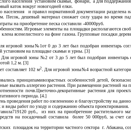
слого населения установим скамьи, фонари, а для поддержания
овый каток вокруг новогодней елки.
населения и правил нормативной документации разделена на чет
м. Песок, дешевый материал снижает силу удара во время пад
Затраты на приобретение песка составили -40000руб.
бенностям. Игровые элементы на площадки располагаются свобо
и клена ясенелистного на фоне газона. Групповые посадки дере
ля игровой зоны№1от 0 до 3 лет был подобран инвентарь согл
й установим на площадке скамьи и урны. [3]
. Для игровой зоны №2 от 3 до 5 лет был подобран инвентарь
той 1,2 м. [3]
2
т составляет 102 м
. Для игровой зоны№4 возрастной категори
овались принципамивозрастных особенностей детей, безопасн
бные вызвать аллергию растения. При размещении растений на 
 уплотненности почв.Цветочно-декоративные растения для прое
ативного периода. [4.]
ь проведения работ по озеленению и благоустройству на данно
к и виды работ по уходу и содержанию объекта проектирования.
авила719120 руб., из них на приобретение растительного мат
едств на посадочный составила более 50 000руб, за счет са
ских площадок на территории частного сектора г. Абакана, с