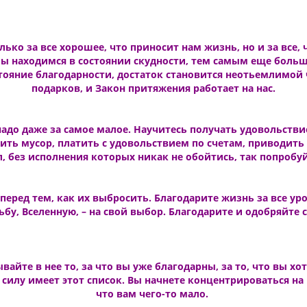
лько за все хорошее, что приносит нам жизнь, но и за все,
 мы находимся в состоянии скудности, тем самым еще больш
стояние благодарности, достаток становится неотьемлимой
подарков, и Закон притяжения работает на нас.
надо даже за самое малое. Научитесь получать удовольстви
ь мусор, платить с удовольствием по счетам, приводить в
л, без исполнения которых никак не обойтись, так попробу
перед тем, как их выбросить. Благодарите жизнь за все ур
бу, Вселенную, – на свой выбор. Благодарите и одобряйте с
вайте в нее то, за что вы уже благодарны, за то, что вы х
силу имеет этот список. Вы начнете концентрироваться на в
что вам чего-то мало.