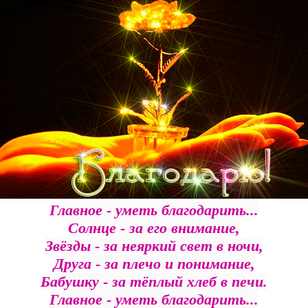
Главное - уметь благодарить...
Солнце - за его внимание,
Звёзды - за неяркий свет в ночи,
Друга - за плечо и понимание,
Бабушку - за тёплый хлеб в печи.
Главное - уметь благодарить...