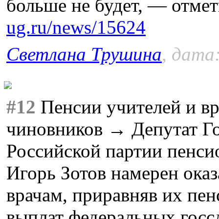
больше не будет, — отме
ug.ru/news/15624
Светлана Трушина
, дата
#12
Пенсии учителей и вр
чиновников → Депутат Го
Российской партии пенси
Игорь Зотов намерен ока
врачам, приравняв их пе
выплат федеральных гос