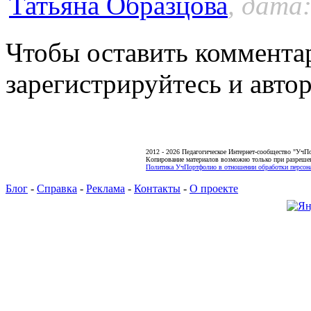
Татьяна Образцова
, дата:
Чтобы оставить коммента
зарегистрируйтесь и автор
2012 - 2026 Педагогическое Интернет-сообщество "УчП
Копирование материалов возможно только при разреше
Политика УчПортфолио в отношении обработки персона
Блог
-
Справка
-
Реклама
-
Контакты
-
О проекте