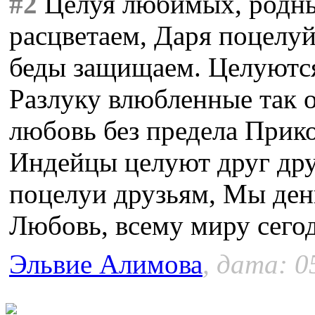
#2
Целуя любимых, родны
расцветаем, Даря поцелу
беды защищаем. Целуются
Разлуку влюбленные так о
любовь без предела Прико
Индейцы целуют друг др
поцелуи друзьям, Мы ден
Любовь, всему миру сегод
Эльвие Алимова
, дата: 0