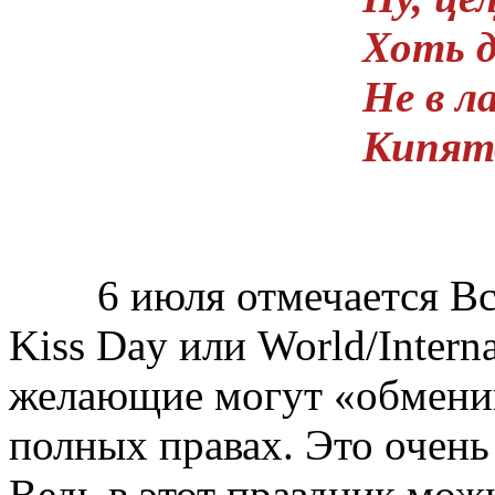
Хоть д
Не в л
Кипято
6 июля отмечается Все
Kiss Day или World/Interna
желающие могут «обмени
полных правах. Это очень
Ведь в этот праздник мож