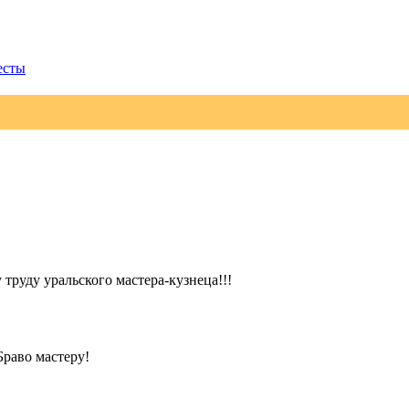
есты
руду уральского мастера-кузнеца!!!
Браво мастеру!