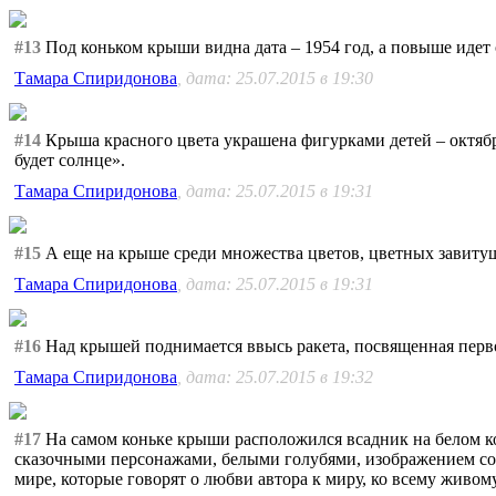
#13
Под коньком крыши видна дата – 1954 год, а повыше идет о
Тамара Спиридонова
, дата: 25.07.2015 в 19:30
#14
Крыша красного цвета украшена фигурками детей – октябр
будет солнце».
Тамара Спиридонова
, дата: 25.07.2015 в 19:31
#15
А еще на крыше среди множества цветов, цветных завиту
Тамара Спиридонова
, дата: 25.07.2015 в 19:31
#16
Над крышей поднимается ввысь ракета, посвященная перво
Тамара Спиридонова
, дата: 25.07.2015 в 19:32
#17
На самом коньке крыши расположился всадник на белом к
сказочными персонажами, белыми голубями, изображением со
мире, которые говорят о любви автора к миру, ко всему живому