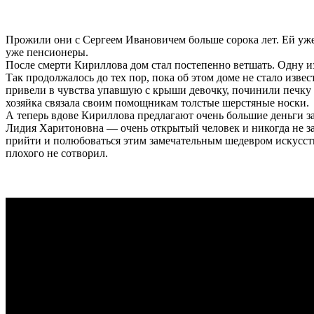
Прожили они с Сергеем Ивановичем больше сорока лет. Ей уже 
уже пенсионеры.
После смерти Кириллова дом стал постепенно ветшать. Одну и
Так продолжалось до тех пор, пока об этом доме не стало изве
привели в чувства упавшую с крыши девочку, починили печку и
хозяйка связала своим помощникам толстые шерстяные носки.
А теперь вдове Кириллова предлагают очень большие деньги за 
Лидия Харитоновна — очень открытый человек и никогда не зап
прийти и полюбоваться этим замечательным шедевром искусства
плохого не сотворил.