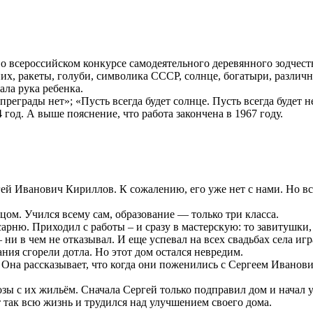
о всероссийском конкурсе самодеятельного деревянного зодчест
ених, ракеты, голуби, символика СССР, солнце, богатыри, различ
ала рука ребенка.
преграды нет»; «Пусть всегда будет солнце. Пусть всегда будет не
 год. А выше пояснение, что работа закончена в 1967 году.
гей Иванович Кириллов. К сожалению, его уже нет с нами. Но все
ом. Учился всему сам, образование — только три класса.
сарню. Приходил с работы – и сразу в мастерскую: то завитушки, 
– ни в чем не отказывал. И еще успевал на всех свадьбах села иг
ия сгорели дотла. Но этот дом остался невредим.
Она рассказывает, что когда они поженились с Сергеем Иванович
фозы с их жильём. Сначала Сергей только подправил дом и начал 
т так всю жизнь и трудился над улучшением своего дома.