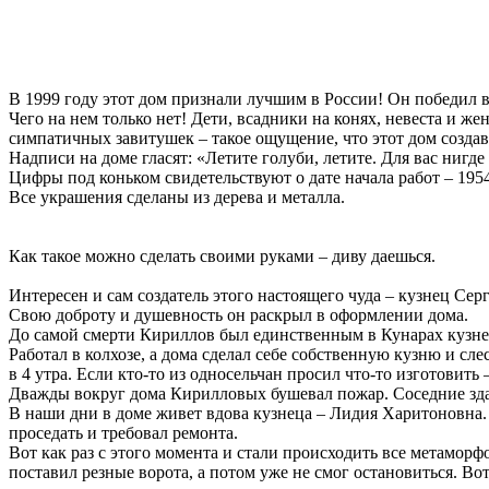
В 1999 году этот дом признали лучшим в России! Он победил в
Чего на нем только нет! Дети, всадники на конях, невеста и ж
симпатичных завитушек – такое ощущение, что этот дом создав
Надписи на доме гласят: «Летите голуби, летите. Для вас нигде 
Цифры под коньком свидетельствуют о дате начала работ – 1954
Все украшения сделаны из дерева и металла.
Как такое можно сделать своими руками – диву даешься.
Интересен и сам создатель этого настоящего чуда – кузнец Сер
Свою доброту и душевность он раскрыл в оформлении дома.
До самой смерти Кириллов был единственным в Кунарах кузнец
Работал в колхозе, а дома сделал себе собственную кузню и сле
в 4 утра. Если кто-то из односельчан просил что-то изготовить 
Дважды вокруг дома Кирилловых бушевал пожар. Соседние здан
В наши дни в доме живет вдова кузнеца – Лидия Харитоновна. 
проседать и требовал ремонта.
Вот как раз с этого момента и стали происходить все метамор
поставил резные ворота, а потом уже не смог остановиться. Во