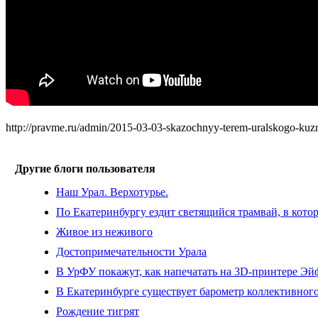
http://pravme.ru/admin/2015-03-03-skazochnyy-terem-uralskogo-kuzne
Другие блоги пользователя
Наш Урал. Верхотурье.
По Екатеринбургу ездит светящийся трамвай, в кото
Живое из неживого
Достопримечательности Урала
В УрФУ покажут, как напечатать на 3D-принтере Эйф
В Екатеринбурге существует барометр коллективног
Рождение тигрят