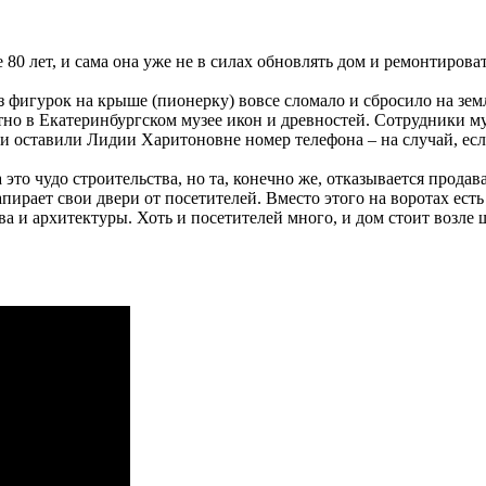
80 лет, и сама она уже не в силах обновлять дом и ремонтиров
з фигурок на крыше (пионерку) вовсе сломало и сбросило на зе
стно в Екатеринбургском музее икон и древностей. Сотрудники м
 оставили Лидии Харитоновне номер телефона – на случай, если
это чудо строительства, но та, конечно же, отказывается продав
ирает свои двери от посетителей. Вместо этого на воротах есть
 и архитектуры. Хоть и посетителей много, и дом стоит возле 