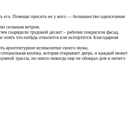
ать его. Помощи просить не у кого — большинство односельчан
млю сильным ветром.
узея снарядили трудовой десант – рабочие покрасили фасад,
 опять что-нибудь отвалится или испортится. Благодарная
ать архитектурное великолепие своего мужа.
 специальная кнопка, которая открывает дверь, и каждый может
шумной трассы, но никто никогда еще не обокрал дом и ничего