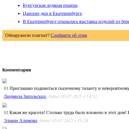
Кунгурская ледяная пещера
Царские дни в Екатеринбурге
В Екатеринбурге открылась выставка изделий из бер
Обнаружили плагиат?
Сообщите об этом
Комментарии
#1
Приглашаю подивиться сказочному таланту и невероятному т
Людмила Запольских
, дата: 05.07.2015 в 14:52
#2
Какая же красота! Столько труда было вложено в этот дом! 
Эльвие Алимова
, дата: 05.07.2015 в 15:28