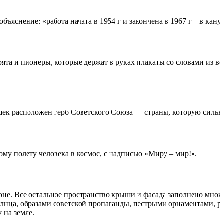
бъяснение: «работа начата в 1954 г и закончена в 1967 г – в к
ята и пионеры, которые держат в руках плакаты со словами из 
шек расположен герб Советского Союза — страны, которую силь
му полету человека в космос, с надписью «Миру – мир!».
оне. Все остальное пространство крыши и фасада заполнено мн
лнца, образами советской пропаганды, пестрыми орнаментами,
 на земле.