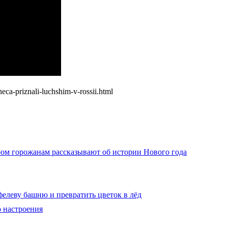
ca-priznali-luchshim-v-rossii.html
ром горожанам рассказывают об истории Нового года
елеву башню и превратить цветок в лёд
о настроения