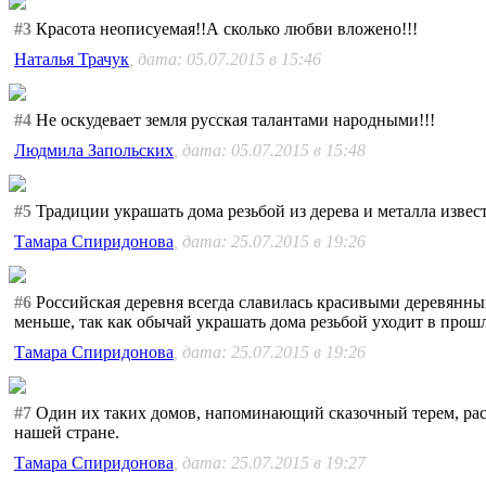
#3
Красота неописуемая!!А сколько любви вложено!!!
Наталья Трачук
, дата: 05.07.2015 в 15:46
#4
Не оскудевает земля русская талантами народными!!!
Людмила Запольских
, дата: 05.07.2015 в 15:48
#5
Традиции украшать дома резьбой из дерева и металла извес
Тамара Спиридонова
, дата: 25.07.2015 в 19:26
#6
Российская деревня всегда славилась красивыми деревянны
меньше, так как обычай украшать дома резьбой уходит в прошл
Тамара Спиридонова
, дата: 25.07.2015 в 19:26
#7
Один их таких домов, напоминающий сказочный терем, расп
нашей стране.
Тамара Спиридонова
, дата: 25.07.2015 в 19:27