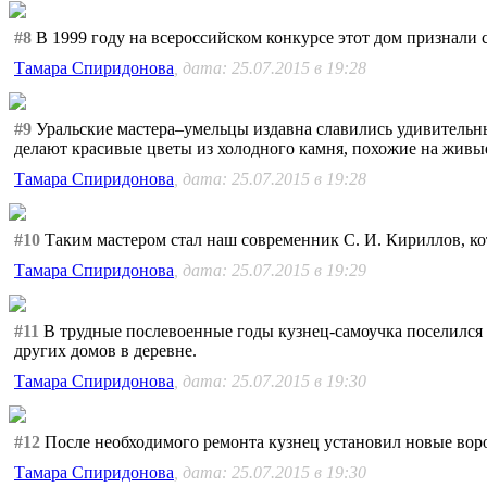
#8
В 1999 году на всероссийском конкурсе этот дом признали
Тамара Спиридонова
, дата: 25.07.2015 в 19:28
#9
Уральские мастера–умельцы издавна славились удивительны
делают красивые цветы из холодного камня, похожие на живы
Тамара Спиридонова
, дата: 25.07.2015 в 19:28
#10
Таким мастером стал наш современник С. И. Кириллов, ко
Тамара Спиридонова
, дата: 25.07.2015 в 19:29
#11
В трудные послевоенные годы кузнец-самоучка поселился в
других домов в деревне.
Тамара Спиридонова
, дата: 25.07.2015 в 19:30
#12
После необходимого ремонта кузнец установил новые воро
Тамара Спиридонова
, дата: 25.07.2015 в 19:30