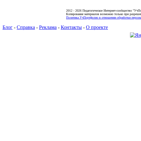
2012 - 2026 Педагогическое Интернет-сообщество "УчП
Копирование материалов возможно только при разреше
Политика УчПортфолио в отношении обработки персона
Блог
-
Справка
-
Реклама
-
Контакты
-
О проекте