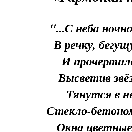
"...С неба ночн
В речку, бегущ
И прочертил
Высветив звёз
Тянутся в н
Стекло-бетоном
Окна цветные