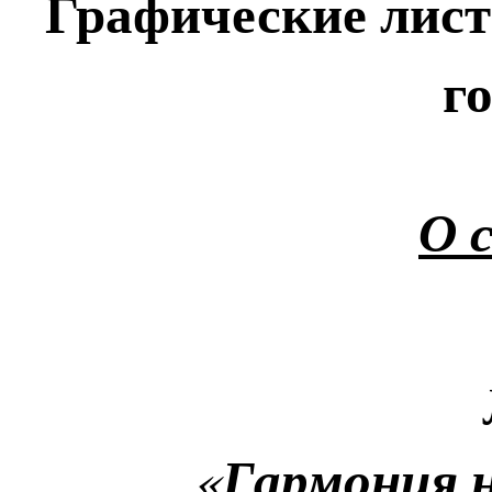
Графические лис
г
О 
«
Гармония н