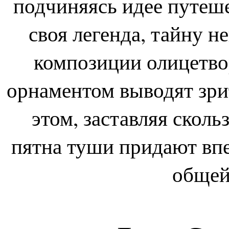
подчиняясь идее путеше
своя легенда, тайну н
композиции олицетвор
орнаментом выводят зрит
этом, заставляя сколь
пятна туши придают впе
общей