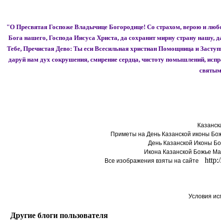
"О Пресвятая Госпоже Владычице Богородице! Со страхом, верою и любо
Бога нашего, Господа Иисуса Христа, да сохранит мирну страну нашу, 
Тебе, Пречистая Дево: Ты еси Всесильная христиан Помощница и Заступни
даруй нам дух сокрушения, смирение сердца, чистоту помышлений, испр
святым
Казанск
Приметы на День Казанской иконы Бо
День Казанской Иконы Б
Икона Казанской Божье Ма
http:
Все изображения взяты на сайте
Условия ис
Другие блоги пользователя