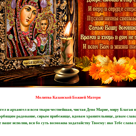
Молитва Казанской Божией Матери
ел и архангел и всея твари честнейшая, чистая Дево Марие, миру Благая 
корбящим радование, сирым прибежище, вдовам хранительнице, девам сла
 наше исполни, вся бо суть возможна ходатайству Твоему: яко Тебе слава п