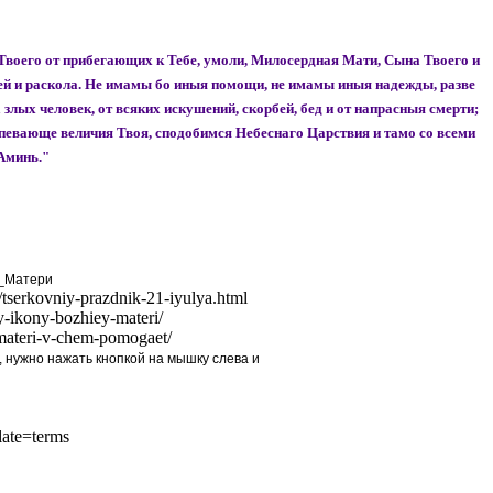
Твоего от прибегающих к Тебе, умоли, Милосердная Мати, Сына Твоего и
сей и раскола. Не имамы бо иныя помощи, не имамы иныя надежды, разве
злых человек, от всяких искушений, скорбей, бед и от напрасныя смерти;
спевающе величия Твоя, сподобимся Небеснаго Царствия и тамо со всеми
Аминь."
й_Матери
i/tserkovniy-prazdnik-21-iyulya.html
y-ikony-bozhiey-materi/
-materi-v-chem-pomogaet/
 нужно нажать кнопкой на мышку слева и
late=terms