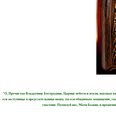
"О, Пречистая Владычице Богородице, Царице небеси и земли, высшая анг
еси заступница и предстательница наша, ты еси обидимым защищение, с
спасение. Помилуй нас, Мати Божия, и прошение