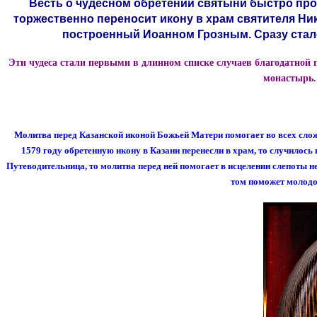
Весть о чудесном обретении святыни быстро прон
торжественно переносит икону в храм святителя Ни
построенный Иоанном Грозным. Сразу стало 
Эти чудеса стали первыми в длинном списке случаев благодатной 
монастырь.
Молитва перед Казанской иконой Божьей Матери помогает во всех сложны
1579 году обретенную икону в Казани перенесли в храм, то случилось
Путеводительница, то молитва перед ней помогает в исцелении слепоты не
том поможет молодо