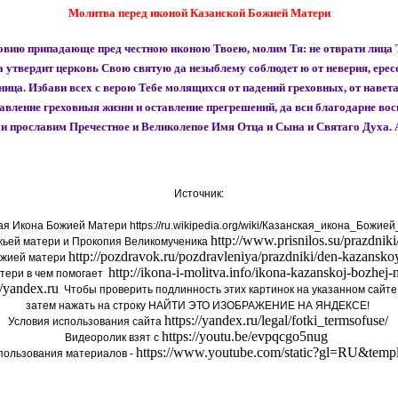
Молитва перед иконой Казанской Божией Матери
вию припадающе пред честною иконою Твоею, молим Тя: не отврати лица 
да утвердит церковь Свою святую да незыблему соблюдет ю от неверия, ере
ца. Избави всех с верою Тебе молящихся от падений греховных, от навета 
авление греховныя жизни и оставление прегрешений, да вси благодарне во
и прославим Пречестное и Великолепое Имя Отца и Сына и Святаго Духа. 
Источник:
ая Икона Божией Матери https://ru.wikipedia.org/wiki/Казанская_икона_Божие
http://www.prisnilos.su/prazdnik
жьей матери и Прокопия Великомученика
http://pozdravok.ru/pozdravleniya/prazdniki/den-kazansko
ожией матери
http://ikona-i-molitva.info/ikona-kazanskoj-bozhej
тери в чем помогает
//yandex.ru
Чтобы проверить подлинность этих картинок на указанном сайте,
затем нажать на строку НАЙТИ ЭТО ИЗОБРАЖЕНИЕ НА ЯНДЕКСЕ!
https://yandex.ru/legal/fotki_termsofuse/
Условия использования сайта
https://youtu.be/evpqcgo5nug
Видеоролик взят с
https://www.youtube.com/static?gl=RU&temp
пользования материалов -