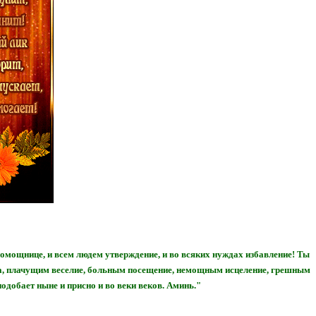
помощнице, и всем людем утверждение, и во всяких нуждах избавление! Ты
ва, плачущим веселие, больным посещение, немощным исцеление, грешным
одобает ныне и присно и во веки веков. Аминь."