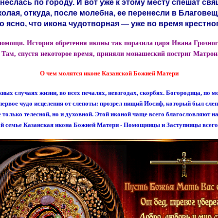
еслась по городу. И вот уже к этому месту спешат с
колая, откуда, после молебна, ее перенесли в Благов
ясно, что икона чудотворная — уже во время крестног
помощи. История обретения иконы так поразила царя Ивана Грозного
 Там, спустя некоторое время, приняли монашеский постриг Матрона
О чем молятся иконе Казанской Божией Матери
х случаях жизни, во всех печалях, невзгодах, скорбях. Богородица, по мо
 первое чудо исцеления от слепоты: прозрел нищий Иосиф, который был сле
 только телесной, но и духовной. Этой иконой чаще всего благословляют на
й семье Казанская икона Божией Матери - Помощницы и Заступницы всего 