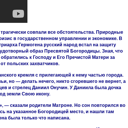
 трагически совпали все обстоятельства. Природные
ризис в государственном управлении и экономике. В
триарха Гермогена русский народ встал на защиту
чудотворный образ Пресвятой Богородицы. Зная, что
 обратились к Господу и Его Пречистой Матери за
т польских захватчиков.
анского кремля с прилегающей к нему частью города.
и, но — делать нечего, никто сгоревшего не вернет, а
цев и стрелец Даниил Онучин. У Даниила была дочка
од земли Свою икону.
», — сказали родители Матроне. Но сон повторился во
сь на указанное Богородицей место, и нашли там
на была только что написана.