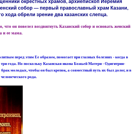
вященники окрестных храмов, архиепископ Иеремия
ещенский собор — первый православный храм Казани,
о хода обрели зрение два казанских слепца.
, что он повелел воздвигнуть Казанский собор и основать женский
 и ее мама.
литвам перед этим Ее образом, помогает при глазных болезнях - когда в
п три года. Но поскольку Казанская икона Божьей Матери - Одигитрия-
 брак молодых, чтобы он был крепок, а совместный путь их был долог, и в
человеческого рода.