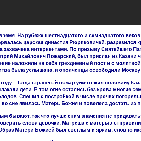
время. На рубеже шестнадцатого и семнадцатого веков
рвалась царская династия Рюриковичей, разразился к
а захвачена интервентами. По призыву Святейшего Па
итрий Михайлович Пожарский, был прислан из Казани 
ение наложили на себя трехдневный пост и с молитвой
тва была услышана, и ополченцы освободили Москву о
 году... Тогда страшный пожар уничтожил половину Каз
кали дети. В том огне остались без крова многие семь
лодов. Спешил с постройкой в числе прочих погорель
 во сне явилась Матерь Божия и повелела достать из-п
ым бывают, так что лучше снам значения не придавать
проверить слова девочки. Матреша с матерью отправили
 Образ Матери Божией был светлым и ярким, словно ико