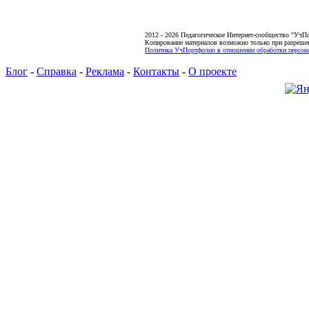
2012 - 2026 Педагогическое Интернет-сообщество "УчП
Копирование материалов возможно только при разреше
Политика УчПортфолио в отношении обработки персона
Блог
-
Справка
-
Реклама
-
Контакты
-
О проекте