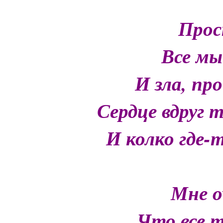
Прос
Все мы
И зла, пр
Сердце вдруг 
И колко где-т
Мне о
Что все т