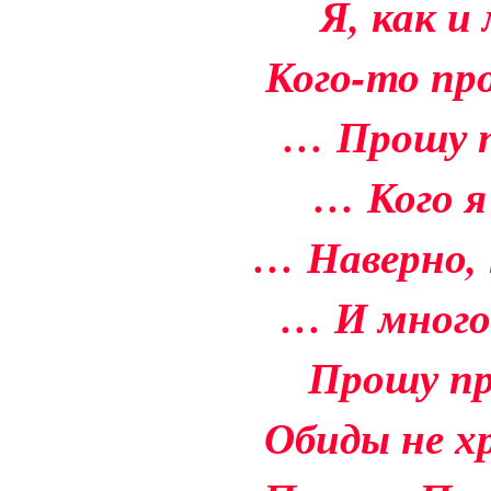
Я, как и 
Кого-то пр
… Прошу п
… Кого я
… Наверно, 
… И много
Прошу пр
Обиды не х