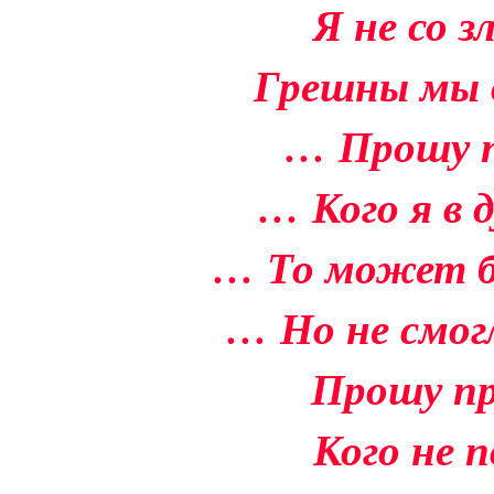
Я не со з
Грешны мы в
… Прошу п
… Кого я в 
… То может бы
… Но не смогл
Прошу пр
Кого не п