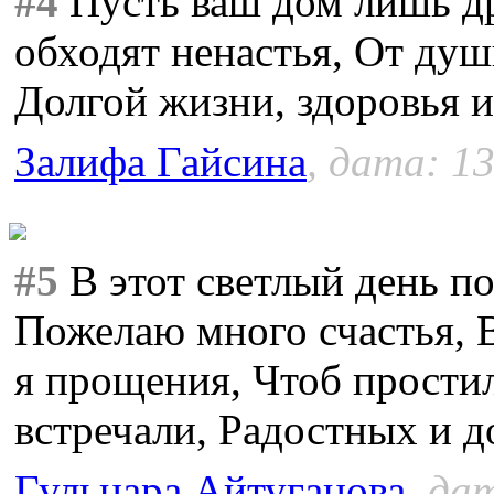
#4
Пусть ваш дом лишь д
обходят ненастья, От душ
Долгой жизни, здоровья и
Залифа Гайсина
, дата: 13
#5
В этот светлый день по
Пожелаю много счастья, 
я прощения, Чтоб простил
встречали, Радостных и д
Гульнара Айтуганова
, да