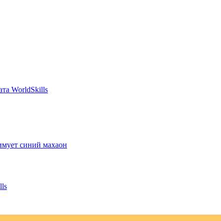
та WorldSkills
зимует синий махаон
ls