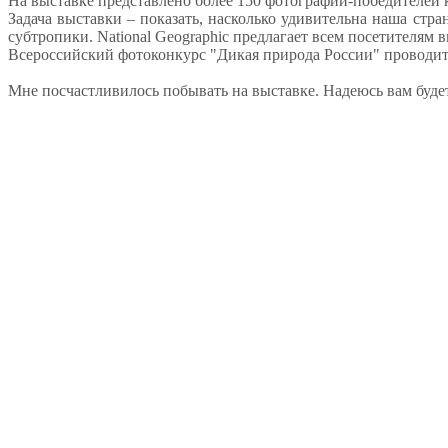
На выставке представлено более 150 фотографий-победителей 
Задача выставки – показать, насколько удивительна наша стр
субтропики. National Geographic предлагает всем посетителям
Всероссийский фотоконкурс "Дикая природа России" проводится 
Мне посчастливилось побывать на выставке. Надеюсь вам буд