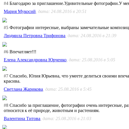
#4
Благодарю за приглашение.Удивительные фотографии.У меня
Мария Мукосий
, дата: 24.08.2016 в 20:51
#5
Фотографии интересные, выбраны замечательные композици
Людмила Петровна Трифонова
, дата: 24.08.2016 в 21:39
#6
Впечатляет!!!
Елена Александровна Юрченко
, дата: 25.08.2016 в 5:05
#7
Спасибо, Юлия Юрьевна, что умеете делиться своими впеча
красива.
Светлана Жарикова
, дата: 25.08.2016 в 5:45
#8
Спасибо за приглашение, фотографии очень интересные, ра
относится к её природе, животным и растениям.
Валентина Титова
, дата: 25.08.2016 в 21:03