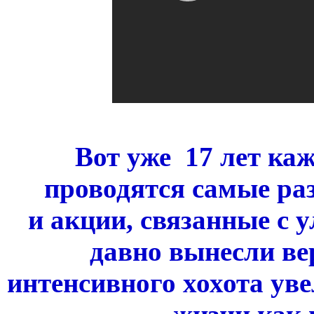
Вот уже 17 лет каж
проводятся самые ра
и акции, связанные с 
давно вынесли ве
интенсивного хохота ув