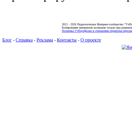
2012 - 2026 Педагогическое Интернет-сообщество "УчП
Копирование материалов возможно только при разреше
Политика УчПортфолио в отношении обработки персона
Блог
-
Справка
-
Реклама
-
Контакты
-
О проекте