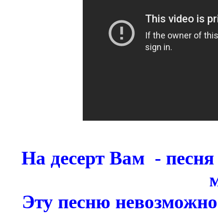
На десерт Вам - песн
Эту песню невозможно 