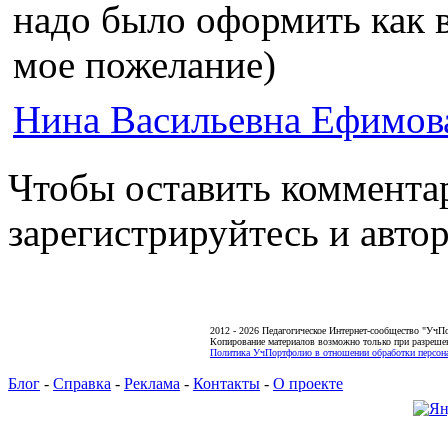
надо было оформить как 
мое пожелание)
Нина Васильевна Ефимов
Чтобы оставить коммента
зарегистрируйтесь и автор
2012 - 2026 Педагогическое Интернет-сообщество "УчП
Копирование материалов возможно только при разреше
Политика УчПортфолио в отношении обработки персона
Блог
-
Справка
-
Реклама
-
Контакты
-
О проекте