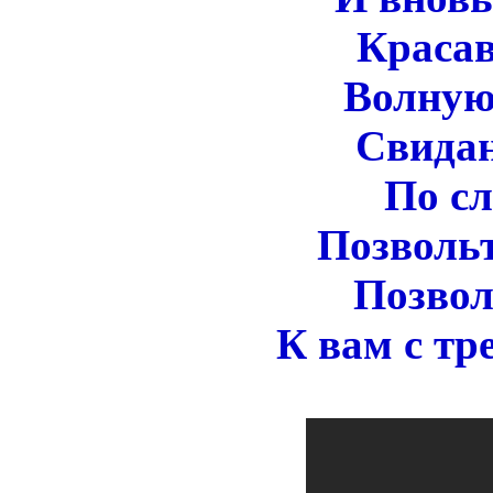
Красав
Волную
Свида
По с
Позвольт
Позвол
К вам с тр