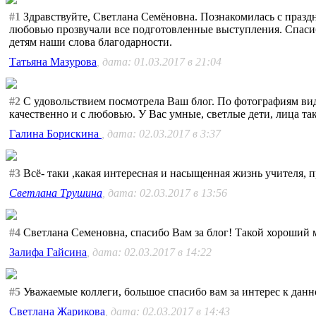
#1
Здравствуйте, Светлана Семёновна. Познакомилась с праздн
любовью прозвучали все подготовленные выступления. Спасиб
детям наши слова благодарности.
Татьяна Мазурова
, дата: 01.03.2017 в 21:04
#2
С удовольствием посмотрела Ваш блог. По фотографиям вид
качественно и с любовью. У Вас умные, светлые дети, лица т
Галина Борискина
, дата: 02.03.2017 в 3:37
#3
Всё- таки ,какая интересная и насыщенная жизнь учителя, 
Светлана Трушина
, дата: 02.03.2017 в 13:56
#4
Светлана Семеновна, спасибо Вам за блог! Такой хороший 
Залифа Гайсина
, дата: 02.03.2017 в 14:22
#5
Уважаемые коллеги, большое спасибо вам за интерес к данн
Светлана Жарикова
, дата: 02.03.2017 в 14:43