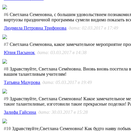
#6
Светлана Семеновна, с большим удовольствием познакомилас
виртуозы праздничной программы сумели видимо показать в
Людмила Петровна Трифонова
, дата: 02.03.2017 в 17:49
#7
Светлана Семеновна, какое замечательное мероприятие про
Юлия Пасынок
, дата: 03.03.2017 в 14:38
#8
Здравствуйте, Светлана Семёновна. Вновь вновь посетила в
вашим талантливым учителям!
Татьяна Мазурова
, дата: 05.03.2017 в 19:49
#9
Здравствуйте, Светлана Семеновна! Какое замечательное м
такие талантиливые, изготовили такие прекрасные поделки! Ра
Залифа Гайсина
, дата: 30.03.2017 в 15:28
#10
Здравствуйте,Светлана Семеновна! Как будто наяву побыв