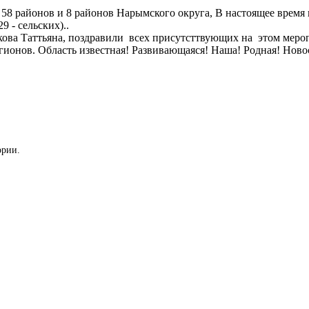
58 районов и 8 районов Нарымского округа, В настоящее время 
 - сельских)..
ва Таттьяна, поздравили всех присутсттвующих на этом меро
гионов. Область известная! Развивающаяся! Наша! Родная! Новос
ории.