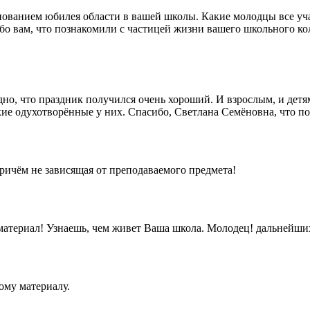
ованием юбилея области в вашей школы. Какие молодцы все участ
о вам, что познакомили с частицей жизни вашего школьного кол
но, что праздник получился очень хороший. И взрослым, и дет
акие одухотворённые у них. Спасибо, Светлана Семёновна, что п
причём не зависящая от преподаваемого предмета!
материал! Узнаешь, чем живет Ваша школа. Молодец! дальнейши
ому материалу.