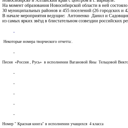
Новосибирске и Алтайский край с центром в г. Барнауле.
На момент образования Новосибирской области в ней состояло 
30 муниципальных районов и 455 поселений (26 городских и 429
В начале меро
приятия ведущие: Антоненко Данил и Садовщико
из самых ярких звёзд в блистательном созвездии российских ре
Некоторые номера творческого отчетта:.
Песня «Россия , Русь» в исполнении Вагановой Яны Тельцовой Викт
Номер " Красная книга" в исполнении учащихся 4 класса