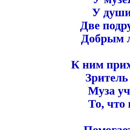
У души
Две подр
Добрым л
К ним при
Зритель
Муза у
То, что
Помогает