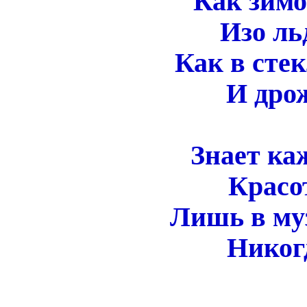
Как зим
Изо ль
Как в стек
И дро
Знает ка
Красо
Лишь в му
Никогд