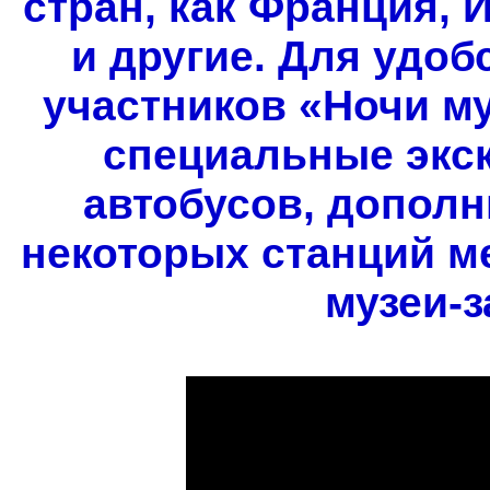
стран, как Франция, 
и другие. Для удоб
участников «Ночи му
специальные экс
автобусов, дополн
некоторых станций ме
музеи-з