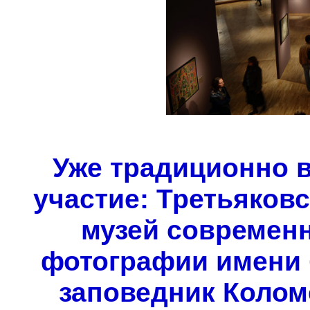
Уже традиционно 
участие: Третьяковс
музей современн
фотографии имени 
заповедник Колом