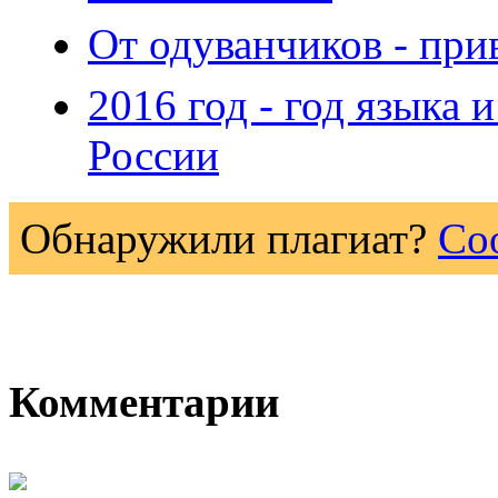
От одуванчиков - при
2016 год - год языка
России
Обнаружили плагиат?
Со
Комментарии