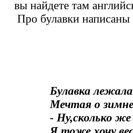
вы найдете там английс
Про булавки написаны
Булавка лежала
Мечтая о зимне
- Ну,сколько ж
Я тоже хочу ве