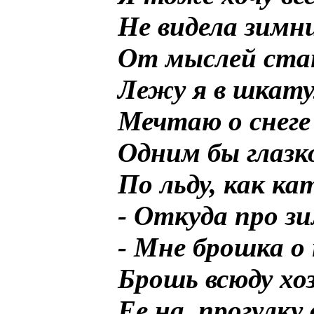
Не видела зимни
От мыслей стан
Лежу я в шкату
Мечтаю о снеге
Одним бы глазк
По льду, как к
- Откуда про зи
- Мне брошка о 
Брошь всюду хо
Ее на прогулку 