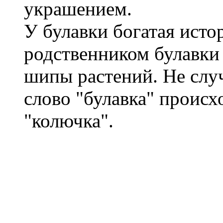
украшением.
У булавки богатая ист
родственником булавки 
шипы растений. Не слу
слово "булавка" происх
"колючка".