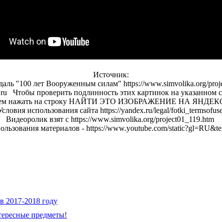
Источник:
аль "100 лет Вооруженным силам" https://www.simvolika.org/proj
x.ru Чтобы проверить подлинность этих картинок на указанном 
тем нажать на строку НАЙТИ ЭТО ИЗОБРАЖЕНИЕ НА ЯНДЕК
словия использования сайта https://yandex.ru/legal/fotki_termsofus
Видеоролик взят с https://www.simvolika.org/project01_119.htm
ользования материалов - https://www.youtube.com/static?gl=RU&te
в 2017-2018 году
тересные предметы!