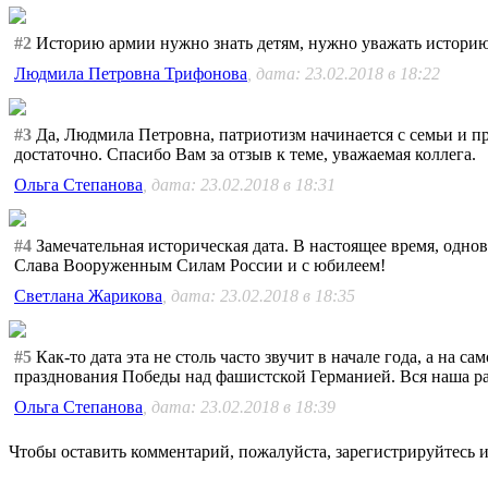
#2
Историю армии нужно знать детям, нужно уважать историю 
Людмила Петровна Трифонова
, дата: 23.02.2018 в 18:22
#3
Да, Людмила Петровна, патриотизм начинается с семьи и п
достаточно. Спасибо Вам за отзыв к теме, уважаемая коллега.
Ольга Степанова
, дата: 23.02.2018 в 18:31
#4
Замечательная историческая дата. В настоящее время, одно
Слава Вооруженным Силам России и с юбилеем!
Светлана Жарикова
, дата: 23.02.2018 в 18:35
#5
Как-то дата эта не столь часто звучит в начале года, а на
празднования Победы над фашистской Германией. Вся наша раб
Ольга Степанова
, дата: 23.02.2018 в 18:39
Чтобы оставить комментарий, пожалуйста, зарегистрируйтесь и