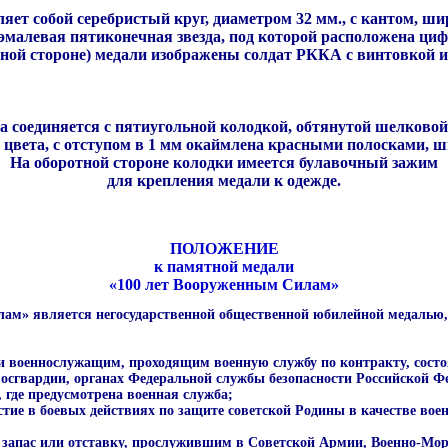
т собой серебристый круг, диаметром 32 мм., с кантом, шир
эмалевая пятиконечная звезда, под которой расположена циф
тной стороне) медали изображены солдат РККА с винтовкой и 
 соединяется с пятиугольной колодкой, обтянутой шелковой
о цвета, с отступом в 1 мм окаймлена красными полосками, ш
На оборотной стороне колодки имеется булавочный зажим
для крепления медали к одежде.
ПОЛОЖЕНИЕ
к памятной медали
«100 лет Вооруженным Силам»
илам» является негосударственной общественной юбилейной медаль
и военнослужащим, проходящим военную службу по контракту, сост
Росгвардии, органах Федеральной службы безопасности Российской 
 где предусмотрена военная служба;
ие в боевых действиях по защите советской Родины в качестве во
 запас или отставку, прослужившим в Советской Армии, Военно-Мор