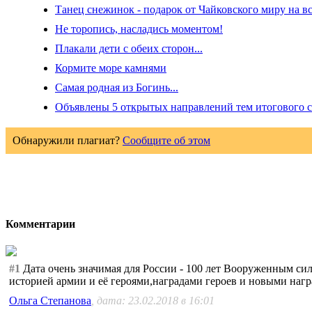
Танец снежинок - подарок от Чайковского миру на в
Не торопись, насладись моментом!
Плакали дети с обеих сторон...
Кормите море камнями
Самая родная из Богинь...
Объявлены 5 открытых направлений тем итогового с
Обнаружили плагиат?
Сообщите об этом
Комментарии
#1
Дата очень значимая для России - 100 лет Вооруженным сил
историей армии и её героями,наградами героев и новыми на
Ольга Степанова
, дата: 23.02.2018 в 16:01