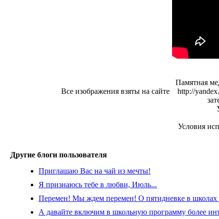
Памятная мед
Все изображения взяты на сайте http://yande
за
У
Условия исп
Другие блоги пользователя
Приглашаю Вас на чай из мечты!
Я признаюсь тебе в любви, Июль...
Перемен! Мы ждем перемен! О пятидневке в школах 
А давайте включим в школьную программу более ин