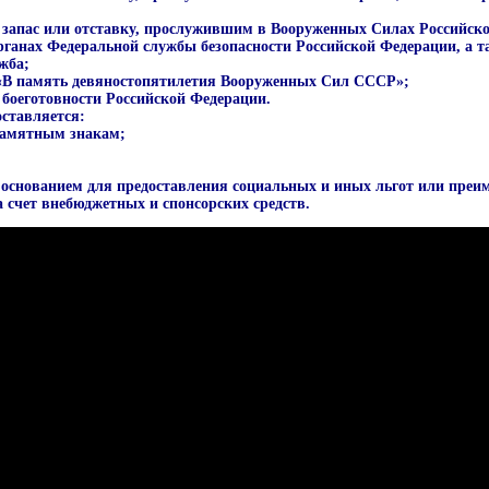
 запас или отставку, прослужившим в Вооруженных Силах Российско
органах Федеральной службы безопасности Российской Федерации, а
жба;
 «В память девяностопятилетия Вооруженных Сил СССР»;
боеготовности Российской Федерации.
ставляется:
памятным знакам;
основанием для предоставления социальных и иных льгот или преим
а счет внебюджетных и спонсорских средств.