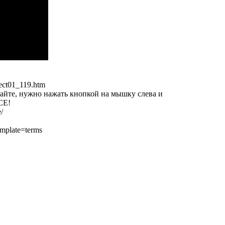
ect01_119.htm
сайте, нужно нажать кнопкой на мышку слева и
СЕ!
e/
mplate=terms