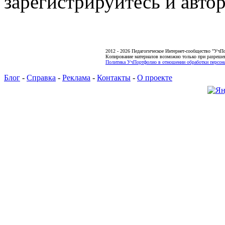
зарегистрируйтесь и автор
2012 - 2026 Педагогическое Интернет-сообщество "УчП
Копирование материалов возможно только при разреше
Политика УчПортфолио в отношении обработки персона
Блог
-
Справка
-
Реклама
-
Контакты
-
О проекте