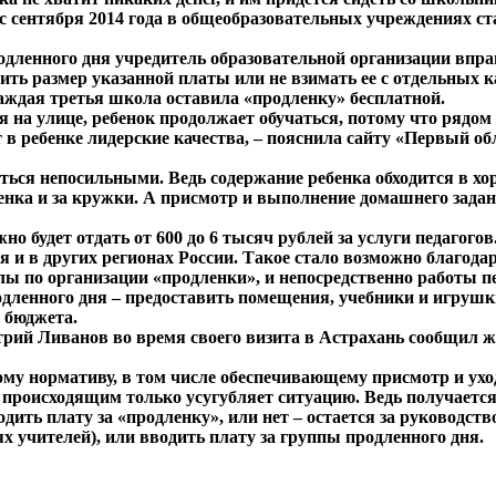
сентября 2014 года в общеобразовательных учреждениях ста
родленного дня учредитель образовательной организации впра
ть размер указанной платы или не взимать ее с отдельных к
аждая третья школа оставила «продленку» бесплатной.
яя на улице, ребенок продолжает обучаться, потому что рядо
ает в ребенке лидерские качества, – пояснила сайту «Первый
ться непосильными. Ведь содержание ребенка обходится в хо
енка и за кружки. А присмотр и выполнение домашнего зада
жно будет отдать от 600 до 6 тысяч рублей за услуги педагог
 и в других регионах России. Такое стало возможно благода
ы по организации «продленки», и непосредственно работы пед
дленного дня – предоставить помещения, учебники и игрушки
о бюджета.
рий Ливанов во время своего визита в Астрахань сообщил ж
му нормативу, в том числе обеспечивающему присмотр и уход
 происходящим только усугубляет ситуацию. Ведь получаетс
дить плату за «продленку», или нет – остается за руководс
ях учителей), или вводить плату за группы продленного дня.