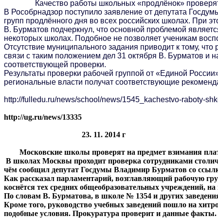
Качество работы школьных «продлёнок» проверят 
В Рособрнадзор поступило заявление от депутата Госдум
групп продлённого дня во всех российских школах. При 
В. Бурматов подчеркнул, что основной проблемой являетс
некоторых школах. Подобное не позволяет ученикам восп
Отсутствие муниципального задания приводит к тому, что 
связи с таким положением дел 31 октября В. Бурматов и 
соответствующей проверки.
Результаты проверки рабочей группой от «Единой России»
региональные власти получат соответствующие рекоменд
http://fulledu.ru/news/school/news/1545_kachestvo-raboty-shk
http://ug.ru/news/13335
23. 11. 2014 г
Московские школы проверят на предмет взимания плат
В школах Москвы проходит проверка сотрудниками столичн
чём сообщил депутат Госдумы Владимир Бурматов со ссылк
Как рассказал парламентарий, возглавляющий рабочую груп
коснётся тех средних общеобразовательных учреждений, на
По словам В. Бурматова, в школе № 1354 и других заведения
Кроме того, руководство учебных заведений пошло на хитро
подобные условия. Прокуратура проверит и данные факты.