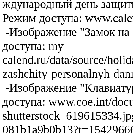
ждународный день защит
Режим доступа: www.calen
-Изображение "Замок на 
доступа: my-
calend.ru/data/source/hol
zashchity-personalnyh-dan
-Изображение "Клавиатур
доступа: www.coe.int/doc
shutterstock_619615334.j
081b1a9b0b13?t=1542966