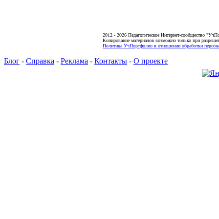
2012 - 2026 Педагогическое Интернет-сообщество "УчП
Копирование материалов возможно только при разреше
Политика УчПортфолио в отношении обработки персона
Блог
-
Справка
-
Реклама
-
Контакты
-
О проекте