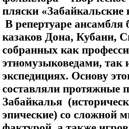
пляски «Забайкальские 
В репертуаре ансамбля б
казаков Дона, Кубани, С
собранных как професс
этномузыковедами, так 
экспедициях. Основу эт
составляли протяжные п
Забайкалья (историческ
эпические) со сложной 
фактурой, а также игр