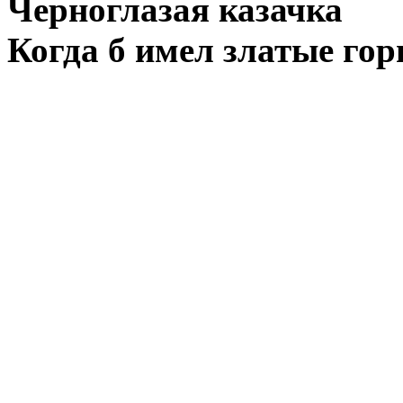
Черноглазая казачка
Когда б имел златые г