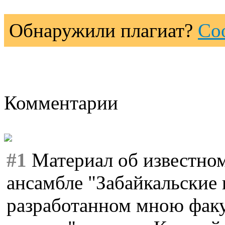
Обнаружили плагиат?
Со
Комментарии
#1
Материал об известном
ансамбле "Забайкальские
разработанном мною факу